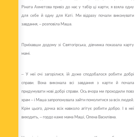
Ріната Ахметова привіз до нас у табір ці карти, я взяла одну
для себе й одну для Каті. Ми відразу почали виконувати
завдання, – розповіла Маша.
Приїхавши додому зі Святогірська, дівчинка показала карту
мамі.
– У неї очі загорілися, їй дуже сподобалося робити добрі
справи. Вона виконала всі завдання з карти й почала
придумувати нові добрі справи. Ось вчора ми проходили повз
храм – і Маша запропонувала зайти помолитися за всіх людей.
Крім цього, дочка всіх навколо агітує робити добро. І в неї
виходить, – гордо каже мама Маші, Олена Василівна.