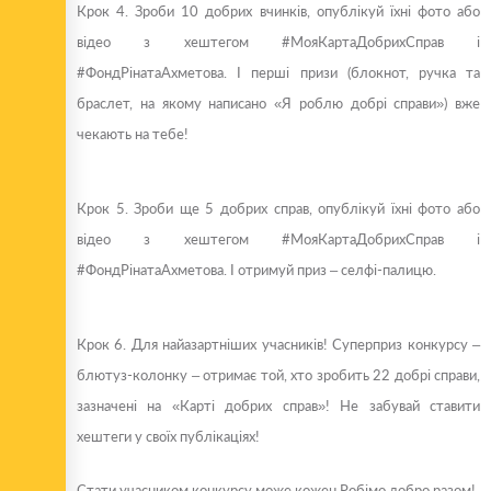
Крок 4. Зроби 10 добрих вчинків, опублікуй їхні фото або
відео з хештегом #МояКартаДобрихСправ і
#ФондРінатаАхметова. І перші призи (блокнот, ручка та
браслет, на якому написано «Я роблю добрі справи») вже
чекають на тебе!
Крок 5. Зроби ще 5 добрих справ, опублікуй їхні фото або
відео з хештегом #МояКартаДобрихСправ і
#ФондРінатаАхметова. І отримуй приз – селфі-палицю.
Крок 6. Для найазартніших учасників! Суперприз конкурсу –
блютуз-колонку – отримає той, хто зробить 22 добрі справи,
зазначені на «Карті добрих справ»! Не забувай ставити
хештеги у своїх публікаціях!
Стати учасником конкурсу може кожен.
Робімо добро разом!