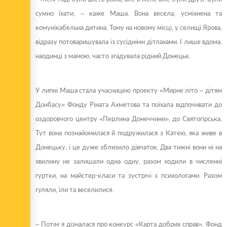
сумно їхати, – каже Маша. Вона весела, усміхнена та
комунікабельна дитина. Тому на новому місці, у селищі Ярова,
відразу потоваришувала із сусідніми дітлахами. І лише вдома,
наодинці з мамою, часто згадувала рідний Донецьк.
У липні Маша стала учасницею проекту «Мирне літо – дітям
Донбасу» Фонду Ріната Ахметова та поїхала відпочивати до
оздоровчого центру «Перлина Донеччини», до Святогірська.
Тут вона познайомилася й подружилася з Катею, яка живе в
Донецьку, і це дуже зблизило дівчаток. Два тижні вони ні на
хвилину не залишали одна одну, разом ходили в численні
гуртки, на майстер-класи та зустрічі з психологами. Разом
гуляли, їли та веселилися.
– Потім я дізналася про конкурс «Карта добрих справ». Фонд