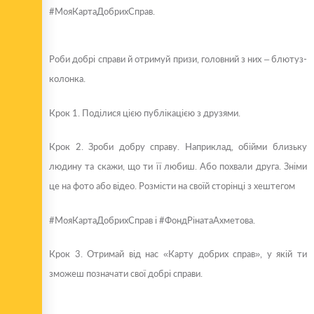
#МояКартаДобрихСправ.
Роби добрі справи й отримуй призи, головний з них – блютуз-
колонка.
Крок 1. Поділися цією публікацією з друзями.
Крок 2. Зроби добру справу. Наприклад, обійми близьку
людину та скажи, що ти її любиш. Або похвали друга. Зніми
це на фото або відео. Розмісти на своїй сторінці з хештегом
#МояКартаДобрихСправ і #ФондРінатаАхметова.
Крок 3. Отримай від нас «Карту добрих справ», у якій ти
зможеш позначати свої добрі справи.