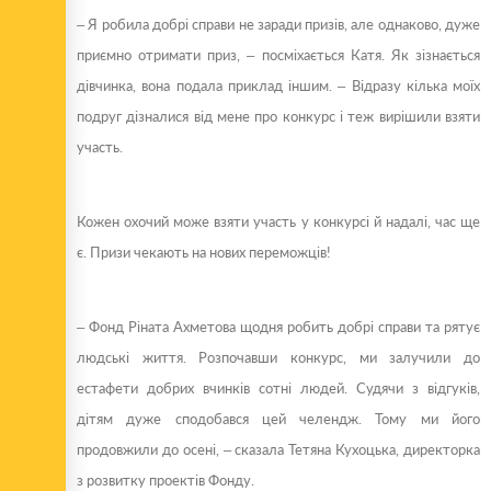
– Я робила добрі справи не заради призів, але однаково, дуже
приємно отримати приз, – посміхається Катя. Як зізнається
дівчинка, вона подала приклад іншим. – Відразу кілька моїх
подруг дізналися від мене про конкурс і теж вирішили взяти
участь.
Кожен охочий може взяти участь у конкурсі й надалі, час ще
є. Призи чекають на нових переможців!
– Фонд Ріната Ахметова щодня робить добрі справи та рятує
людські життя. Розпочавши конкурс, ми залучили до
естафети добрих вчинків сотні людей. Судячи з відгуків,
дітям дуже сподобався цей челендж. Тому ми його
продовжили до осені, – сказала Тетяна Кухоцька, директорка
з розвитку проектів Фонду.