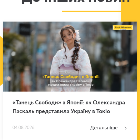
«Та­нець Сво­бо­ди» в Япо­нії: як Оле­ксан­дра
Па­скаль пред­ста­ви­ла Укра­ї­ну в Токіо
Детальніше
04.08.2026