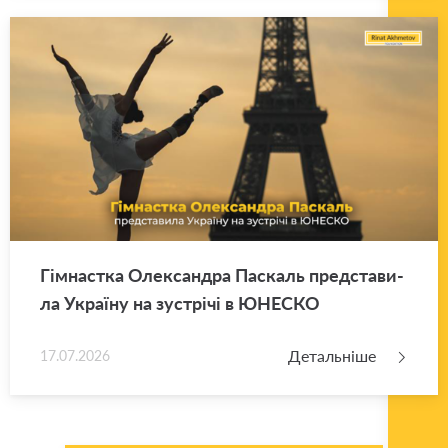
Гім­нас­тка Оле­ксан­дра Па­скаль пред­ста­ви­
ла Укра­ї­ну на зу­стрі­чі в ЮНЕ­СКО
Детальніше
17.07.2026