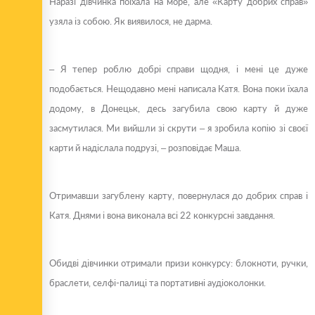
Наразі дівчинка поїхала на море, але «Карту добрих справ»
узяла із собою. Як виявилося, не дарма.
– Я тепер роблю добрі справи щодня, і мені це дуже
подобається. Нещодавно мені написала Катя. Вона поки їхала
додому, в Донецьк, десь загубила свою карту й дуже
засмутилася. Ми вийшли зі скрути – я зробила копію зі своєї
карти й надіслала подрузі, – розповідає Маша.
Отримавши загублену карту, повернулася до добрих справ і
Катя. Днями і вона виконала всі 22 конкурсні завдання.
Обидві дівчинки отримали призи конкурсу: блокноти, ручки,
браслети, селфі-палиці та портативні аудіоколонки.