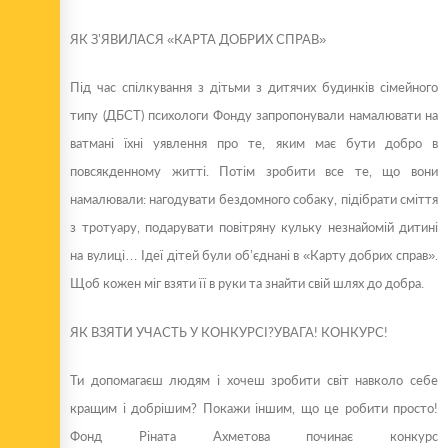
ЯК З’ЯВИЛАСЯ «КАРТА ДОБРИХ СПРАВ»
Під час спілкування з дітьми з дитячих будинків сімейного
типу (ДБСТ) психологи Фонду запропонували намалювати на
ватмані їхні уявлення про те, яким має бути добро в
повсякденному житті. Потім зробити все те, що вони
намалювали: нагодувати бездомного собаку, підібрати сміття
з тротуару, подарувати повітряну кульку незнайомій дитині
на вулиці… Ідеї дітей були об’єднані в «Карту добрих справ».
Щоб кожен міг взяти її в руки та знайти свій шлях до добра.
ЯК ВЗЯТИ УЧАСТЬ У КОНКУРСІ?
УВАГА! КОНКУРС!
Ти допомагаєш людям і хочеш зробити світ навколо себе
кращим і добрішим? Покажи іншим, що це робити просто!
Фонд Ріната Ахметова починає конкурс