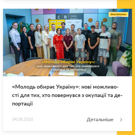
«Мо­лодь оби­рає Укра­ї­ну»: нові мо­жли­во­
сті для тих, хто по­вер­нув­ся з оку­па­ції та де­
пор­та­ції
Детальніше
04.08.2026