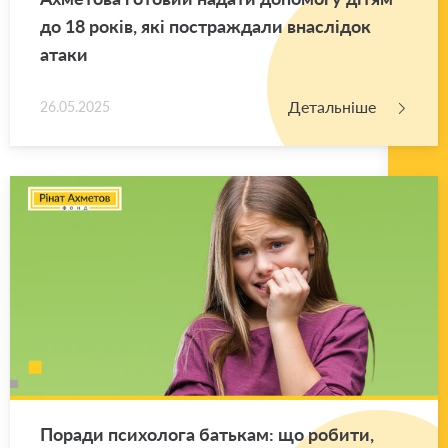
до 18 років, які по­стра­жда­ли вна­слі­док
атаки
Детальніше
26.05.2025
По­ра­ди пси­хо­ло­га ба­тькам: що ро­би­ти,