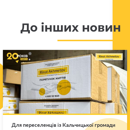
До інших новин
Для пе­ре­се­лен­ців із Каль­чи­цької гро­ма­ди