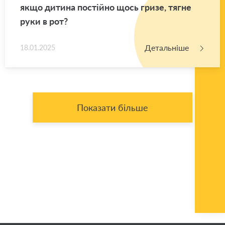
якщо ди­ти­на по­стій­но щось гризе, тягне
руки в рот?
Детальніше
18.01.2025
Показати більше