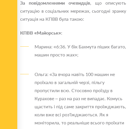
За повідомленнями очевидців
, що описують
ситуацію в соціальних мережах, сьогодні зранку
ситуація на КПВВ була такою:
КПВВ «Майорськ»:
Марина: «6:36. У бік Бахмута піших багато,
машин просто жах»;
Ольга: «За вчора навіть 100 машин не
проїхало в загальній черзі, пільгу
пропустили всю. Стосовно проїзду в
Курахове – раз на раз не випадає. Комусь
щастить і під саме закриття проїжджають,
коли вже всі роз'їжджаються. Як я
моніторила, то реальніше всього проїхати