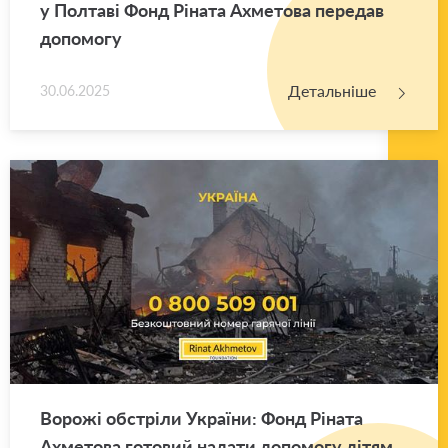
у Пол­та­ві Фонд Рі­на­та Ахме­то­ва пе­ре­дав
до­по­мо­гу
Детальніше
30.06.2025
Во­ро­жі об­стрі­ли Укра­ї­ни: Фонд Рі­на­та
Ахме­то­ва го­то­вий на­да­ти до­по­мо­гу дітям