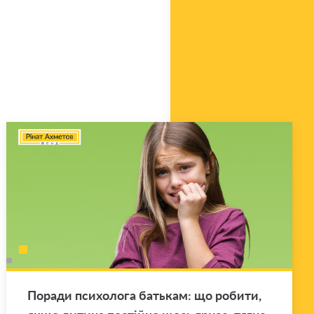
По­ра­ди пси­хо­ло­га ба­тькам: що ро­би­ти,