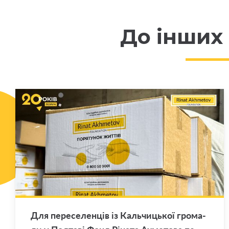
До інших
Для пе­ре­се­лен­ців із Каль­чи­цької гро­ма­