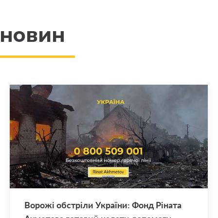
 новин
Во­ро­жі об­стрі­ли Укра­ї­ни: Фонд Рі­на­та