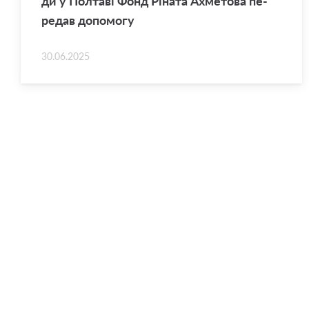
ди у Пол­та­ві Фонд Рі­на­та Ахме­то­ва пе­
ре­дав до­по­мо­гу
30.06.2025