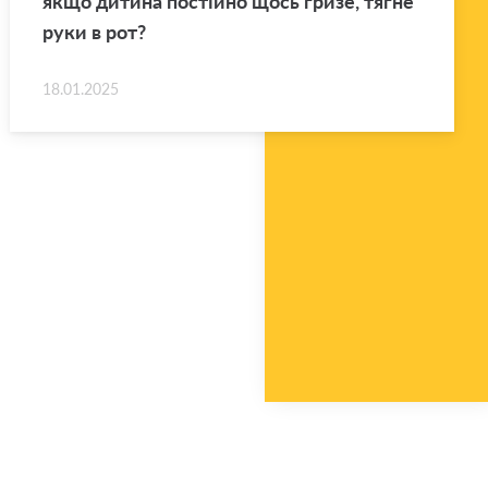
якщо ди­ти­на по­стій­но щось гризе, тягне
руки в рот?
18.01.2025