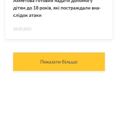
Ахме­то­ва го­то­вий на­да­ти до­по­мо­гу
дітям до 18 років, які по­стра­жда­ли вна­
слі­док атаки
26.05.2025
Показати більше