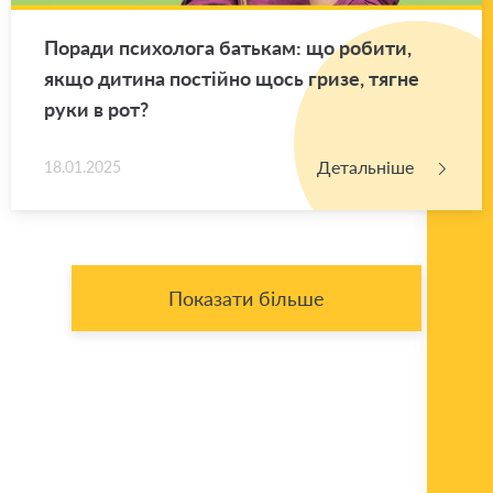
По­ра­ди пси­хо­ло­га ба­тькам: що ро­би­ти,
якщо ди­ти­на по­стій­но щось гризе, тягне
руки в рот?
Детальніше
18.01.2025
Показати більше