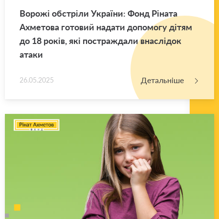
Во­ро­жі об­стрі­ли Укра­ї­ни: Фонд Рі­на­та
Ахме­то­ва го­то­вий на­да­ти до­по­мо­гу дітям
до 18 років, які по­стра­жда­ли вна­слі­док
атаки
Детальніше
26.05.2025