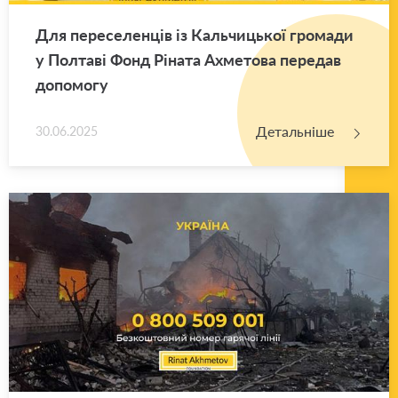
Для пе­ре­се­лен­ців із Каль­чи­цької гро­ма­ди
у Пол­та­ві Фонд Рі­на­та Ахме­то­ва пе­ре­дав
до­по­мо­гу
Детальніше
30.06.2025