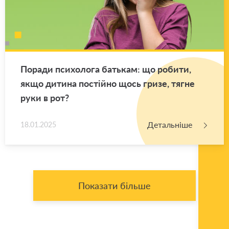
По­ра­ди пси­хо­ло­га ба­тькам: що ро­би­ти,
якщо ди­ти­на по­стій­но щось гризе, тягне
руки в рот?
Детальніше
18.01.2025
Показати більше