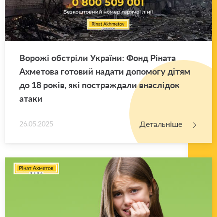
Во­ро­жі об­стрі­ли Укра­ї­ни: Фонд Рі­на­та
Ахме­то­ва го­то­вий на­да­ти до­по­мо­гу дітям
до 18 років, які по­стра­жда­ли вна­слі­док
атаки
Детальніше
26.05.2025