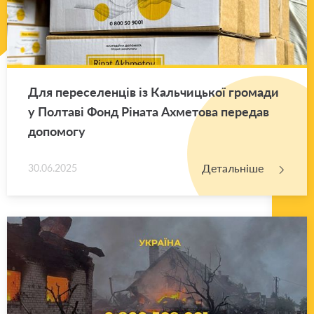
Для пе­ре­се­лен­ців із Каль­чи­цької гро­ма­ди
у Пол­та­ві Фонд Рі­на­та Ахме­то­ва пе­ре­дав
до­по­мо­гу
Детальніше
30.06.2025