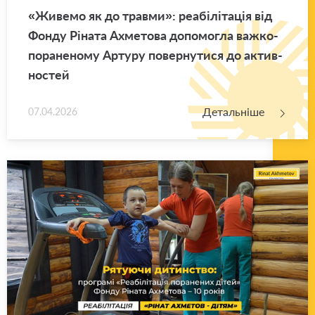
«Жи­ве­мо як до трав­ми»: ре­а­бі­лі­та­ція від
Фонду Рі­на­та Ахме­то­ва до­по­мо­гла важ­ко­
по­ра­не­но­му Ар­ту­ру по­вер­ну­ти­ся до актив­
но­стей
Детальніше
07.04.2026