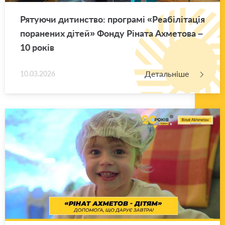
Ря­ту­ю­чи ди­тин­ство: про­гра­мі «Ре­а­бі­лі­та­ція
по­ра­не­них дітей» Фонду Рі­на­та Ахме­то­ва –
10 років
Детальніше
10.03.2026