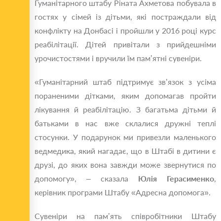
Гуманітарного штабу Ріната Ахметова побувала в
гостях у сімей із дітьми, які постраждали від
конфлікту на Донбасі і пройшли у 2016 році курс
реабілітації. Дітей привітали з прийдешніми
урочистостями і вручили їм пам’ятні сувеніри.
«Гуманітарний штаб підтримує зв’язок з усіма
пораненими дітками, яким допомагав пройти
лікування й реабілітацію. З багатьма дітьми й
батьками в нас вже склалися дружні теплі
стосунки. У подарунок ми привезли маленького
ведмедика, який нагадає, що в Штабі в дитини є
друзі, до яких вона завжди може звернутися по
допомогу», – сказала
Юлія
Герасименко
,
керівник програми Штабу «Адресна допомога».
Сувеніри на пам’ять співробітники Штабу