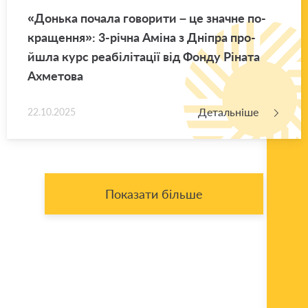
«Донь­ка по­ча­ла го­во­ри­ти – це зна­чне по­
кра­ще­н­ня»: 3-річна Аміна з Дні­пра про­
йшла курс ре­а­бі­лі­та­ції від Фонду Рі­на­та
Ахме­то­ва
Детальніше
22.10.2025
Показати більше