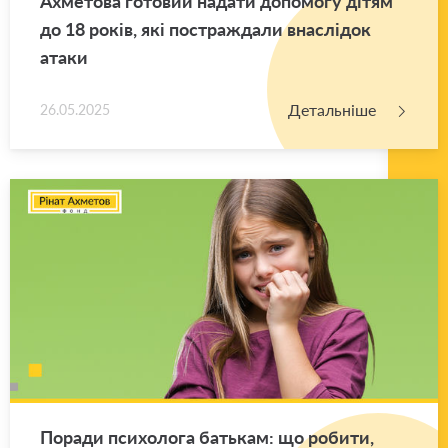
Ахме­то­ва го­то­вий на­да­ти до­по­мо­гу дітям
до 18 років, які по­стра­жда­ли вна­слі­док
атаки
Детальніше
26.05.2025
По­ра­ди пси­хо­ло­га ба­тькам: що ро­би­ти,