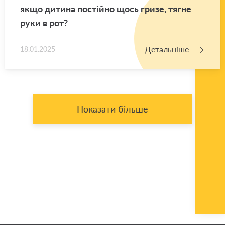
якщо ди­ти­на по­стій­но щось гризе, тягне
руки в рот?
Детальніше
18.01.2025
Показати більше