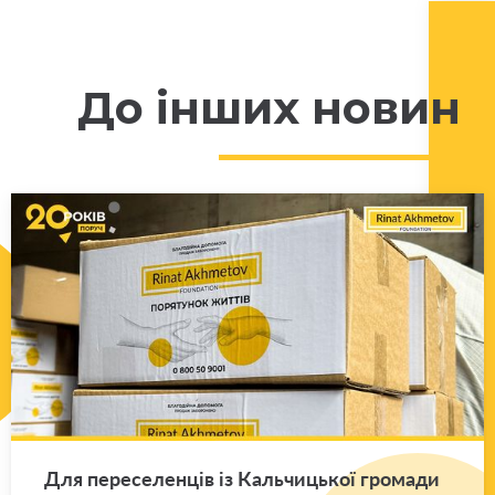
До інших новин
Для пе­ре­се­лен­ців із Каль­чи­цької гро­ма­ди