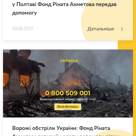
у Пол­та­ві Фонд Рі­на­та Ахме­то­ва пе­ре­дав
до­по­мо­гу
Детальніше
30.06.2025
Во­ро­жі об­стрі­ли Укра­ї­ни: Фонд Рі­на­та