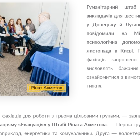
Гуманітарний штаб
викладачів для шестим
у Донецьку й Луганс
повідомили на Між
психологічна допом
листопада в Києві.
Пі
фахівців запрошено
висловлять бажання
ознайомитися з вимог
тижня.
фахівців для роботи з трьома цільовими групами, — зазна
напряму «Евакуація» у Штабі Ріната Ахметова
. — Перша гру
наприклад, енергетики та комунальники. Друга — волонтер