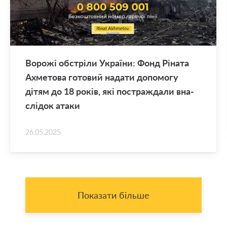
Во­ро­жі об­стрі­ли Укра­ї­ни: Фонд Рі­на­та
Ахме­то­ва го­то­вий на­да­ти до­по­мо­гу
дітям до 18 років, які по­стра­жда­ли вна­
слі­док атаки
26.05.2025
Показати більше