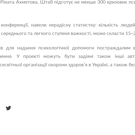
 Ріната Ахметова, Штаб підготує не менше 300 кризових пси
а конференції, навели нерадісну статистку: кількість лю
середнього та легкого ступеня важкості, може скласти 15–2
ців для надання психологічної допомоги постраждалим 
чення. У проекті можуть бути задіяні також інші авто
світньої організації охорони здоров’я в Україні, а також б