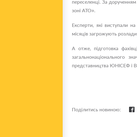
переселенці. За дорученням
зоні АТО».
Експерти, які виступали н
місяців загрожують розлади 
А отже, підготовка фахів
загальнонаціонального зна
представництва ЮНІСЕФ і Все
Поділитись новиною: