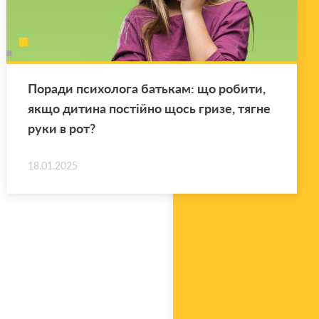
По­ра­ди пси­хо­ло­га ба­тькам: що ро­би­ти,
якщо ди­ти­на по­стій­но щось гризе, тягне
руки в рот?
18.01.2025