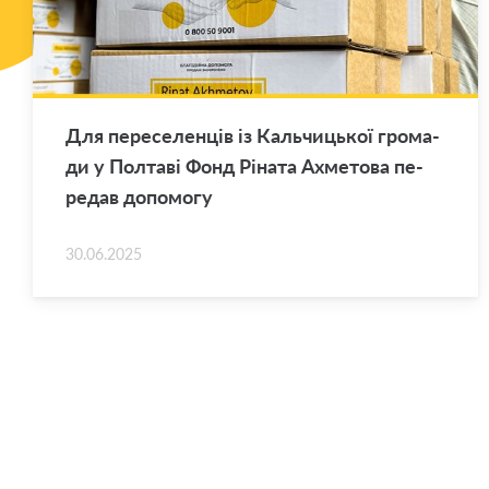
Для пе­ре­се­лен­ців із Каль­чи­цької гро­ма­
ди у Пол­та­ві Фонд Рі­на­та Ахме­то­ва пе­
ре­дав до­по­мо­гу
30.06.2025