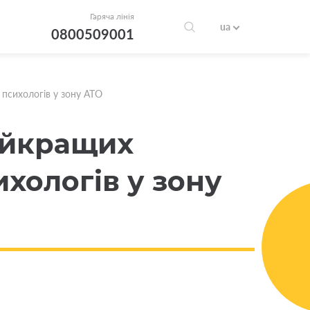
Гаряча лінія
ua
0800509001
 психологів у зону АТО
айкращих
ихологів у зону