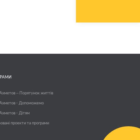
ГРАМИ
 Ахметов – Порятунок життів
 Ахметов - Допоможемо
 Ахметов - Дітям
зовані проекти та програми