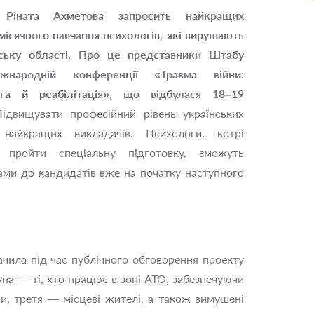
 Ріната Ахметова запросить найкращих
ісячного навчання психологів, які вирушають
ьку області.
Про це представники Штабу
народній конференції «Травма війни:
ога й реабілітація», що відбулася 18–19
двищувати професійний рівень українських
 найкращих викладачів. Психологи, котрі
 пройти спеціальну підготовку, зможуть
ами до кандидатів вже на початку наступного
чила під час публічного обговорення проекту
па — ті, хто працює в зоні АТО, забезпечуючи
и, третя — місцеві жителі, а також вимушені