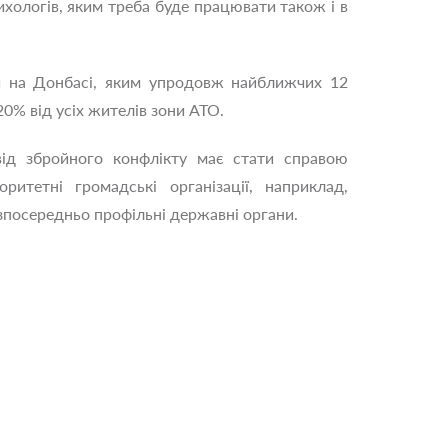
хологів, яким треба буде працювати також і в
дей на Донбасі, яким упродовж найближчих 12
0% від усіх жителів зони АТО.
від збройного конфлікту має стати справою
ритетні громадські організації, наприклад,
езпосередньо профільні державні органи.