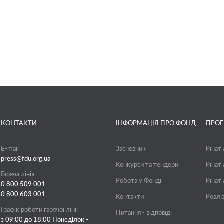
КОНТАКТИ
ІНФОРМАЦІЯ ПРО ФОНД
ПРО
E-mail
Засновник
Рінат
press@fdu.org.ua
Конкурси та тендери
Рінат
Гаряча лінія
Робота у Фонді
Рінат
0 800 509 001
0 800 603 001
Контакти
Реалі
Графік роботи гарячої лінії
Питання - відповіді
з 09:00 до 18:00 Понеділок -