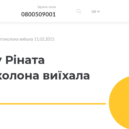
Гаряча лінія
ua
0800509001
втоколона виїхала 11.02.2015
 Ріната
колона виїхала