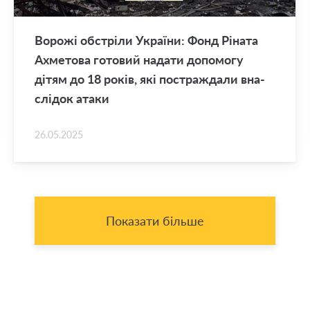
Во­ро­жі об­стрі­ли Укра­ї­ни: Фонд Рі­на­та
Ахме­то­ва го­то­вий на­да­ти до­по­мо­гу
дітям до 18 років, які по­стра­жда­ли вна­
слі­док атаки
26.05.2025
Показати більше