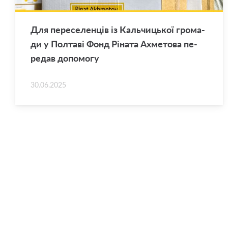
Для пе­ре­се­лен­ців із Каль­чи­цької гро­ма­
ди у Пол­та­ві Фонд Рі­на­та Ахме­то­ва пе­
ре­дав до­по­мо­гу
30.06.2025