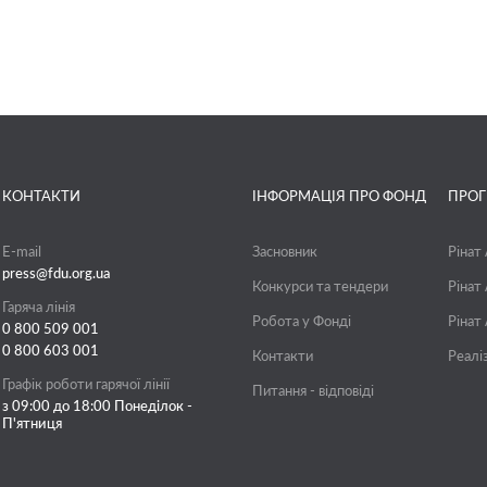
КОНТАКТИ
ІНФОРМАЦІЯ ПРО ФОНД
ПРО
E-mail
Засновник
Рінат
press@fdu.org.ua
Конкурси та тендери
Рінат
Гаряча лінія
Робота у Фонді
Рінат
0 800 509 001
0 800 603 001
Контакти
Реалі
Графік роботи гарячої лінії
Питання - відповіді
з 09:00 до 18:00 Понеділок -
П'ятниця