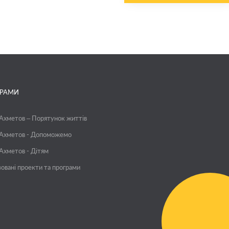
ГРАМИ
 Ахметов – Порятунок життів
 Ахметов - Допоможемо
 Ахметов - Дітям
зовані проекти та програми