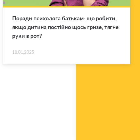
По­ра­ди пси­хо­ло­га ба­тькам: що ро­би­ти,
якщо ди­ти­на по­стій­но щось гризе, тягне
руки в рот?
18.01.2025