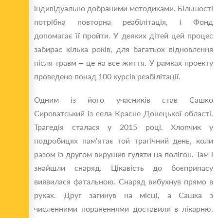
індивідуально добраними методиками. Більшості
потрібна повторна реабілітація, і Фонд
допомагає її пройти. У деяких дітей цей процес
забирає кілька років, для багатьох відновлення
після травм – це на все життя. У рамках проекту
проведено понад 100 курсів реабілітації.
Одним із його учасників став Сашко
Сироватський із села Красне Донецької області.
Трагедія сталася у 2015 році. Хлопчик у
подробицях пам’ятає той трагічний день, коли
разом із другом вирушив гуляти на полігон. Там і
знайшли снаряд. Цікавість до боєприпасу
виявилася фатальною. Снаряд вибухнув прямо в
руках. Друг загинув на місці, а Сашка з
численними пораненнями доставили в лікарню.