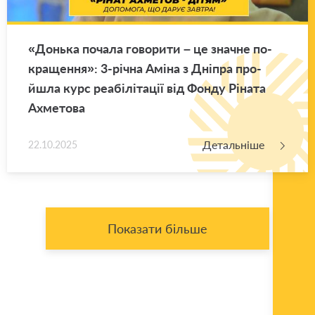
«Донь­ка по­ча­ла го­во­ри­ти – це зна­чне по­
кра­ще­н­ня»: 3-річна Аміна з Дні­пра про­
йшла курс ре­а­бі­лі­та­ції від Фонду Рі­на­та
Ахме­то­ва
Детальніше
22.10.2025
Показати більше