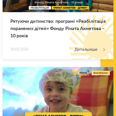
Ря­ту­ю­чи ди­тин­ство: про­гра­мі «Ре­а­бі­лі­та­ція
по­ра­не­них дітей» Фонду Рі­на­та Ахме­то­ва –
10 років
Детальніше
10.03.2026