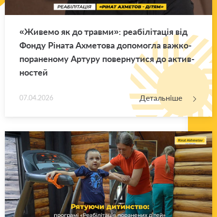
«Жи­ве­мо як до трав­ми»: ре­а­бі­лі­та­ція від
Фонду Рі­на­та Ахме­то­ва до­по­мо­гла важ­ко­
по­ра­не­но­му Ар­ту­ру по­вер­ну­ти­ся до актив­
но­стей
Детальніше
07.04.2026