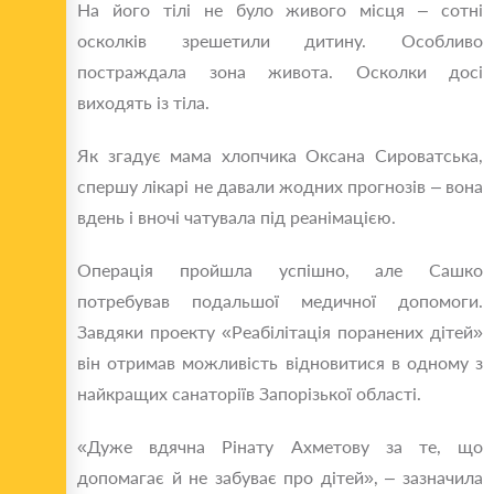
На його тілі не було живого місця – сотні
осколків зрешетили дитину. Особливо
постраждала зона живота. Осколки досі
виходять із тіла.
Як згадує мама хлопчика Оксана Сироватська,
спершу лікарі не давали жодних прогнозів – вона
вдень і вночі чатувала під реанімацією.
Операція пройшла успішно, але Сашко
потребував подальшої медичної допомоги.
Завдяки проекту «Реабілітація поранених дітей»
він отримав можливість відновитися в одному з
найкращих санаторіїв Запорізької області.
«Дуже вдячна Рінату Ахметову за те, що
допомагає й не забуває про дітей», – зазначила