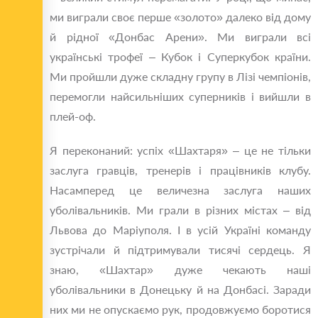
ми виграли своє перше «золото» далеко від дому
й рідної «Донбас Арени». Ми виграли всі
українські трофеї – Кубок і Суперкубок країни.
Ми пройшли дуже складну групу в Лізі чемпіонів,
перемогли найсильніших суперників і вийшли в
плей-оф.
Я переконаний: успіх «Шахтаря» – це не тільки
заслуга гравців, тренерів і працівників клубу.
Насамперед це величезна заслуга наших
уболівальників. Ми грали в різних містах – від
Львова до Маріуполя. І в усій Україні команду
зустрічали й підтримували тисячі сердець. Я
знаю, «Шахтар» дуже чекають наші
уболівальники в Донецьку й на Донбасі. Заради
них ми не опускаємо рук, продовжуємо боротися