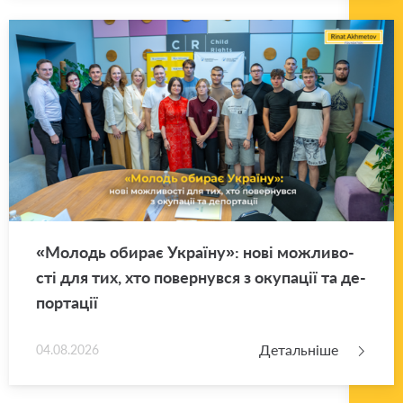
«Мо­лодь оби­рає Укра­ї­ну»: нові мо­жли­во­
сті для тих, хто по­вер­нув­ся з оку­па­ції та де­
пор­та­ції
Детальніше
04.08.2026