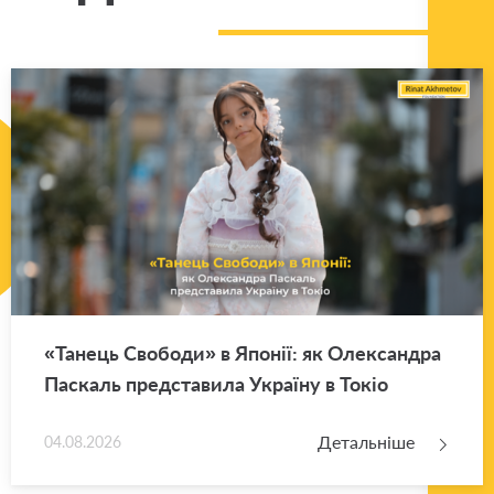
«Та­нець Сво­бо­ди» в Япо­нії: як Оле­ксан­дра
Па­скаль пред­ста­ви­ла Укра­ї­ну в Токіо
Детальніше
04.08.2026