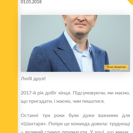
01.01.2018
Любі друзі!
2017-й рік добіг кінця. Підсумовуючи, ми маємо,
що пригадати, і маємо, чим пишатися.
Останні три роки були дуже важкими для
«Шахтаря». Попри це команда довела: труднощі
– великий стимул перемагати. У році, що минає,