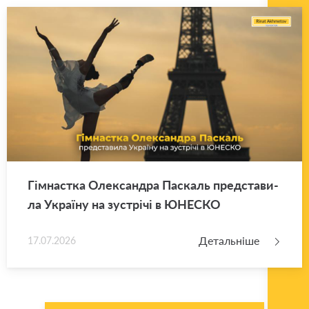
Гім­нас­тка Оле­ксан­дра Па­скаль пред­ста­ви­
ла Укра­ї­ну на зу­стрі­чі в ЮНЕ­СКО
Детальніше
17.07.2026