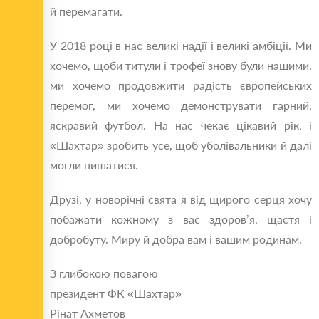
й перемагати.
У 2018 році в нас великі надії і великі амбіції. Ми
хочемо, щоби титули і трофеї знову були нашими,
ми хочемо продовжити радість європейських
перемог, ми хочемо демонструвати гарний,
яскравий футбол. На нас чекає цікавий рік, і
«Шахтар» зробить усе, щоб уболівальники й далі
могли пишатися.
Друзі, у новорічні свята я від щирого серця хочу
побажати кожному з вас здоров’я, щастя і
добробуту. Миру й добра вам і вашим родинам.
З глибокою повагою
президент ФК «Шахтар»
Рінат Ахметов