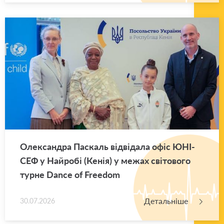
Оле­ксан­дра Па­скаль від­ві­да­ла офіс ЮНІ­
СЕФ у Най­ро­бі (Кенія) у межах сві­то­во­го
турне Dance of Freedom
Детальніше
30.07.2026