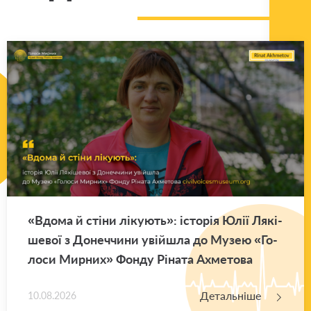
«Вдома й стіни лі­ку­ють»: істо­рія Юлії Ля­кі­
ше­вої з До­неч­чи­ни уві­йшла до Музею «Го­
ло­си Мир­них» Фонду Рі­на­та Ахме­то­ва
Детальніше
10.08.2026