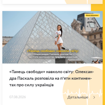
«Та­нець сво­бо­ди» нав­ко­ло світу: Оле­ксан­
дра Па­скаль роз­по­ві­ла на п’яти кон­ти­нен­
тах про силу укра­їн­ців
Детальніше
07.08.2026