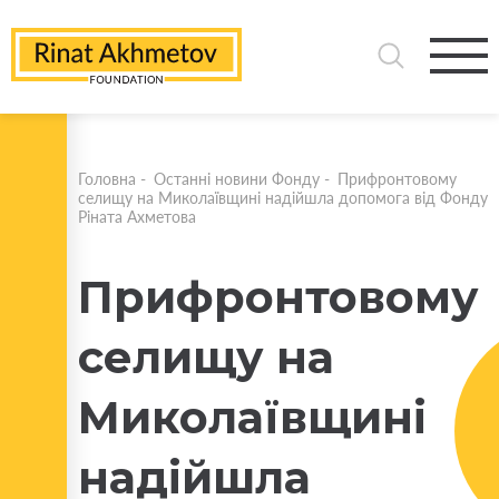
Головна
-
Останні новини Фонду
-
Прифронтовому
селищу на Миколаївщині надійшла допомога від Фонду
Ріната Ахметова
Прифронтовому
селищу на
Миколаївщині
надійшла