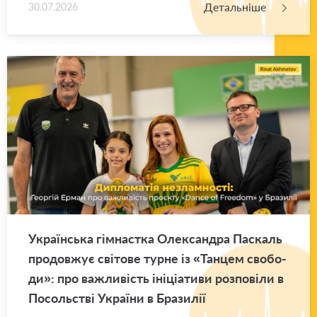
Детальніше
30.07.2026
Укра­їн­ська гім­нас­тка Оле­ксан­дра Па­скаль
про­дов­жує сві­то­ве турне із «Тан­цем сво­бо­
ди»: про ва­жли­вість іні­ці­а­ти­ви роз­по­ві­ли в
По­соль­стві Укра­ї­ни в Бра­зи­лії