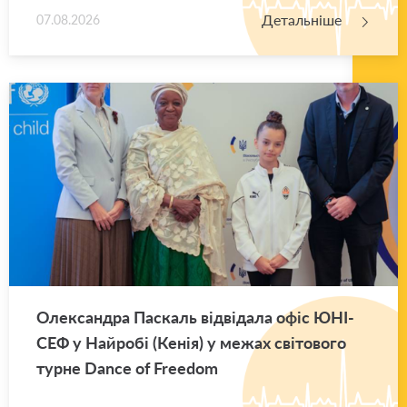
Детальніше
07.08.2026
Оле­ксан­дра Па­скаль від­ві­да­ла офіс ЮНІ­
СЕФ у Най­ро­бі (Кенія) у межах сві­то­во­го
турне Dance of Freedom