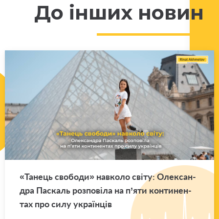
До інших новин
«Та­нець сво­бо­ди» нав­ко­ло світу: Оле­ксан­
дра Па­скаль роз­по­ві­ла на п’яти кон­ти­нен­
тах про силу укра­їн­ців