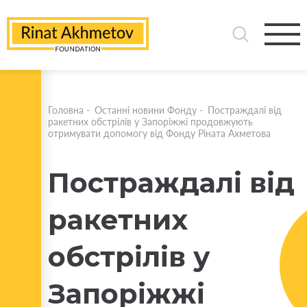
Головна
-
Останні новини Фонду
-
Постраждалі від
ракетних обстрілів у Запоріжжі продовжують
отримувати допомогу від Фонду Ріната Ахметова
Постраждалі від
ракетних
обстрілів у
Запоріжжі