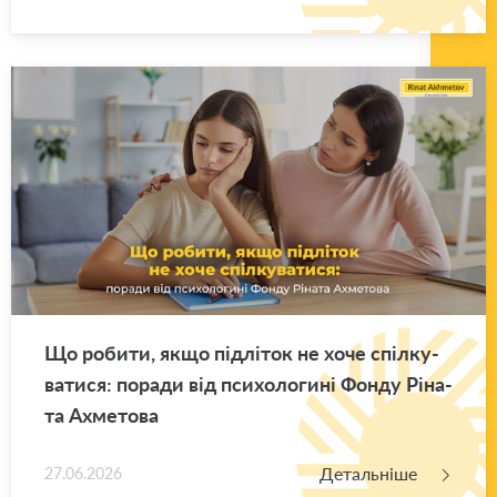
Що ро­би­ти, якщо під­лі­ток не хоче спіл­ку­
ва­ти­ся: по­ра­ди від пси­хо­ло­ги­ні Фонду Рі­на­
та Ахме­то­ва
Детальніше
27.06.2026