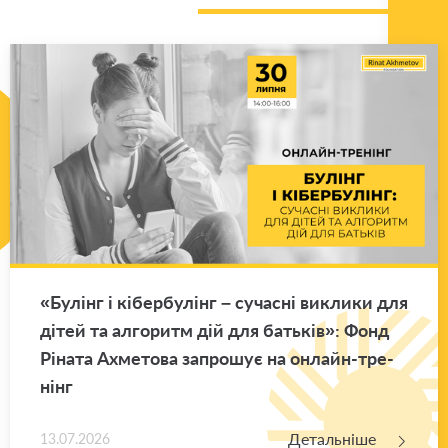
«Бу­лінг і кі­бер­бу­лінг – су­ча­сні ви­кли­ки для
дітей та ал­го­ритм дій для ба­тьків»: Фонд
Рі­на­та Ахме­то­ва за­про­шує на он­лайн-тре­
нінг
Детальніше
13.07.2026