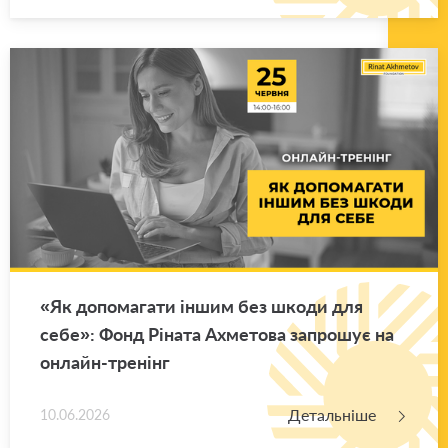
«Як до­по­ма­га­ти іншим без шкоди для
себе»: Фонд Рі­на­та Ахме­то­ва за­про­шує на
он­лайн-тре­нінг
Детальніше
10.06.2026