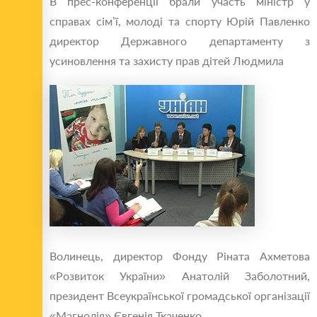
В прес-конференції брали участь міністр у
справах сім’ї, молоді та спорту Юрій Павленко
директор Державного департаменту з
усиновлення та захисту прав дітей Людмила
Волинець, директор Фонду Ріната Ахметова
«Розвиток України» Анатолій Заболотний,
президент Всеукраїнської громадської організації
«Магнолія» Євгенія Ткаченко.