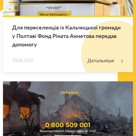
Для пе­ре­се­лен­ців із Каль­чи­цької гро­ма­ди
у Пол­та­ві Фонд Рі­на­та Ахме­то­ва пе­ре­дав
до­по­мо­гу
Детальніше
30.06.2025