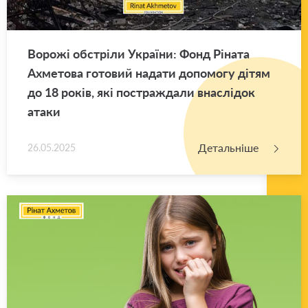
Во­ро­жі об­стрі­ли Укра­ї­ни: Фонд Рі­на­та
Ахме­то­ва го­то­вий на­да­ти до­по­мо­гу дітям
до 18 років, які по­стра­жда­ли вна­слі­док
атаки
Детальніше
26.05.2025