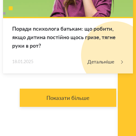
По­ра­ди пси­хо­ло­га ба­тькам: що ро­би­ти,
якщо ди­ти­на по­стій­но щось гризе, тягне
руки в рот?
Детальніше
18.01.2025
Показати більше