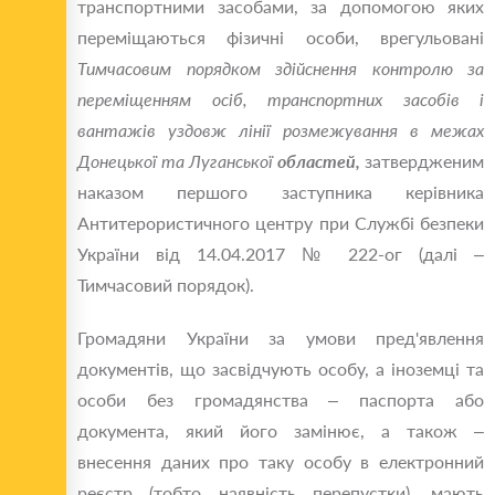
транспортними засобами, за допомогою яких
переміщаються фізичні особи, врегульовані
Тимчасовим порядком здійснення контролю за
переміщенням осіб, транспортних засобів і
вантажів уздовж лінії розмежування в межах
Донецької та Луганської
областей,
затвердженим
наказом першого заступника керівника
Антитерористичного центру при Службі безпеки
України від 14.04.2017 № 222-ог (далі –
Тимчасовий порядок).
Громадяни України за умови пред'явлення
документів, що засвідчують особу, а іноземці та
особи без громадянства – паспорта або
документа, який його замінює, а також –
внесення даних про таку особу в електронний
реєстр (тобто наявність перепустки), мають