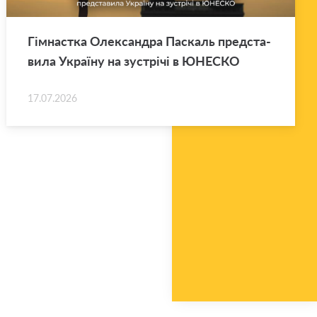
Гім­нас­тка Оле­ксан­дра Па­скаль пред­ста­
ви­ла Укра­ї­ну на зу­стрі­чі в ЮНЕ­СКО
17.07.2026