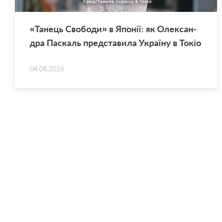
«Та­нець Сво­бо­ди» в Япо­нії: як Оле­ксан­
дра Па­скаль пред­ста­ви­ла Укра­ї­ну в Токіо
04.08.2026