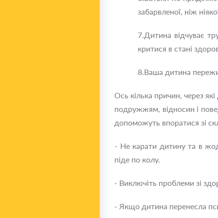
забарвленої, ніж ніякої
7.Дитина відчуває тр
критися в стані здоро
8.Ваша дитина пережи
Ось кілька причин, через як
подружжям, відносин і пове
допоможуть впоратися зі ск
- Не карати дитину та в жо
піде по колу.
- Виключіть проблеми зі здо
- Якщо дитина перенесла пс