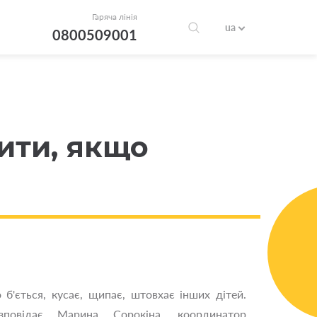
Гаряча лінія
ua
0800509001
ти, якщо
б'ється, кусає, щипає, штовхає інших дітей.
овідає Марина Сорокіна, координатор