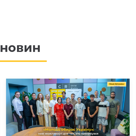
 новин