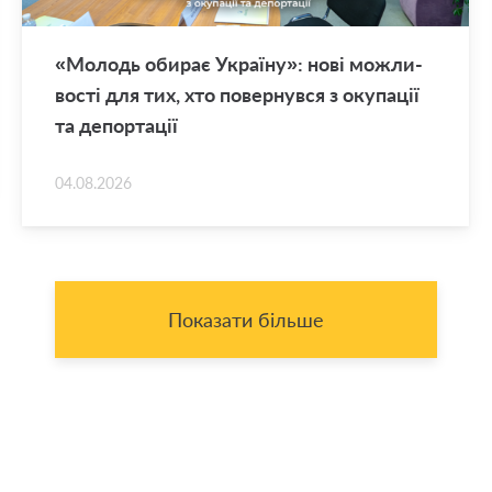
«Мо­лодь оби­рає Укра­ї­ну»: нові мо­жли­
во­сті для тих, хто по­вер­нув­ся з оку­па­ції
та де­пор­та­ції
04.08.2026
Показати більше