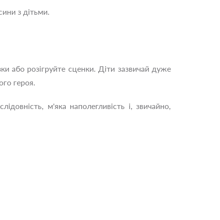
ини з дітьми.
ки або розігруйте сценки. Діти зазвичай дуже
ого героя.
лідовність, м'яка наполегливість і, звичайно,