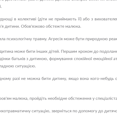
.
уднощі в колективі (діти не приймають її) або з виховател
в'я дитини. Обов'язково обстежте малюка.
ла психологічну травму. Агресія може бути природною реа
і дитина може бити інших дітей. Першим кроком до подолан
дінки батьків з дитиною, формування спокійної емоційної 
ладною ситуацією.
дному разі не можна бити дитину, якщо вона кого-небудь 
ров'ям малюка, пройдіть необхідне обстеження у спеціаліста
ихотравматичну ситуацію, зверніться по допомогу до дитячо