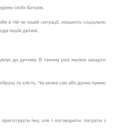
дінку своїх батьків.
бе в тій чи іншій ситуації, покажіть соціально
оди іншій дитині.
уворі до дитини. В такому разі малюк занадто
к образа та злість. Чи може син або дочка прямо
 приготувати їжу, але і поговорити, пограти з