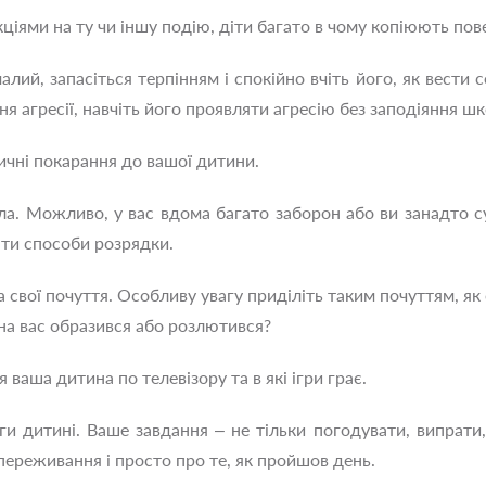
ціями на ту чи іншу подію, діти багато в чому копіюють пове
ий, запасіться терпінням і спокійно вчіть його, як вести се
я агресії, навчіть його проявляти агресію без заподіяння шк
зичні покарання до вашої дитини.
ила. Можливо, у вас вдома багато заборон або ви занадто с
ти способи розрядки.
та свої почуття. Особливу увагу приділіть таким почуттям, я
 на вас образився або розлютився?
 ваша дитина по телевізору та в які ігри грає.
и дитині. Ваше завдання – не тільки погодувати, випрати,
переживання і просто про те, як пройшов день.