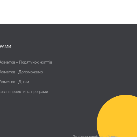
ГРАМИ
 Ахметов – Порятунок життів
 Ахметов - Допоможемо
 Ахметов - Дітям
зовані проекти та програми
Політика конфіденційності