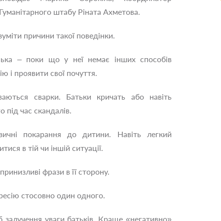
Гуманітарного штабу Ріната Ахметова.
зуміти причини такої поведінки.
ька – поки що у неї немає інших способів
ію і проявити свої почуття.
уваються сварки. Батьки кричать або навіть
 під час скандалів.
ізичні покарання до дитини. Навіть легкий
ися в тій чи іншій ситуації.
ринизливі фрази в її сторону.
гресію стосовно один одного.
б залучення уваги батьків. Краще «негативно»