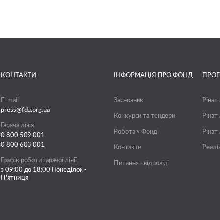
КОНТАКТИ
ІНФОРМАЦІЯ ПРО ФОНД
ПРО
E-mail
Засновник
Рінат
press@fdu.org.ua
Конкурси та тендери
Рінат
Гаряча лінія
Робота у Фонді
Рінат
0 800 509 001
0 800 603 001
Контакти
Реалі
Графік роботи гарячої лінії
Питання - відповіді
з 09:00 до 18:00 Понеділок -
П'ятниця