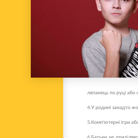
ляпанець по руці або 
4.У родині занадто жо
5.Комп'ютерні ігри аб
6.Батьки не приділяю