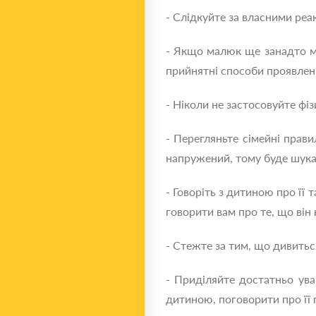
- Слідкуйте за власними реак
- Якщо малюк ще занадто мал
прийнятні способи проявленн
- Ніколи не застосовуйте фі
- Перегляньте сімейні прав
напружений, тому буде шука
- Говоріть з дитиною про її 
говорити вам про те, що він
- Стежте за тим, що дивиться
- Приділяйте достатньо уваг
дитиною, поговорити про її 