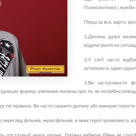
Психологічної служби 
Перш за все, варто зро
1.Дитина дуже мален
відреагувати на ситуац
2.У сім'ї часто відб
штовхають один одного
3.Ви застосовуєте ф
сідницях формує уявлення малюка про те, як потрібно поводит
рсткі правила. Ви часто сварите дитину або використовуєте п
о перегляд фільмів, мультфільмів, в яких герої проявляють а
ть достатньої уваги дитині. Дитина вибирає бійки як спосі