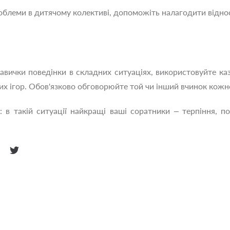
облеми в дитячому колективі, допоможіть налагодити віднос
вички поведінки в складних ситуаціях, використовуйте каз
х ігор. Обов'язково обговорюйте той чи інший вчинок кожн
 в такій ситуації найкращі ваші соратники – терпіння, пос