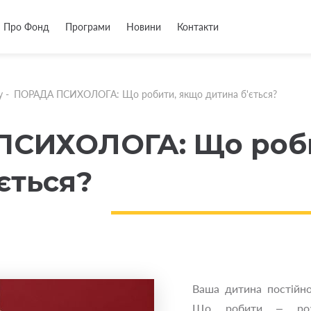
Про Фонд
Програми
Новини
Контакти
у
-
ПОРАДА ПСИХОЛОГА: Що робити, якщо дитина б'ється?
СИХОЛОГА: Що роби
ється?
Ваша дитина постійно 
Що робити – розп