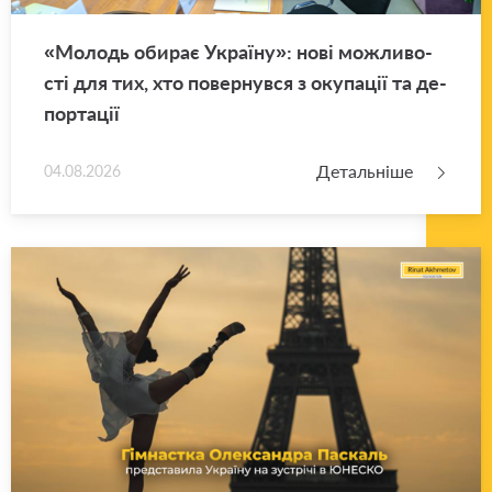
«Мо­лодь оби­рає Укра­ї­ну»: нові мо­жли­во­
сті для тих, хто по­вер­нув­ся з оку­па­ції та де­
пор­та­ції
Детальніше
04.08.2026