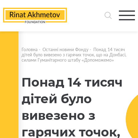
Головна
-
Останні новини Фонду
-
Понад 14 тисяч
дітей було вивезено з гарячих точок, що на Донбасі,
силами Гуманітарного штабу «Допоможемо»
Понад 14 тисяч
дітей було
вивезено з
гарячих точок,