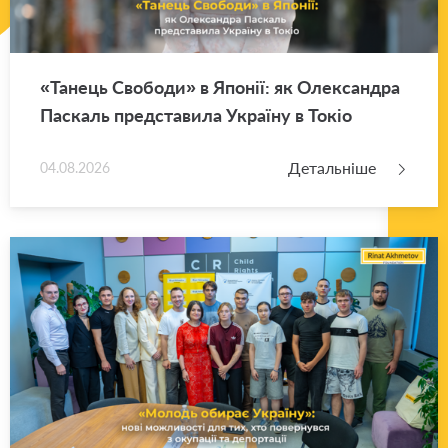
«Та­нець Сво­бо­ди» в Япо­нії: як Оле­ксан­дра
Па­скаль пред­ста­ви­ла Укра­ї­ну в Токіо
Детальніше
04.08.2026