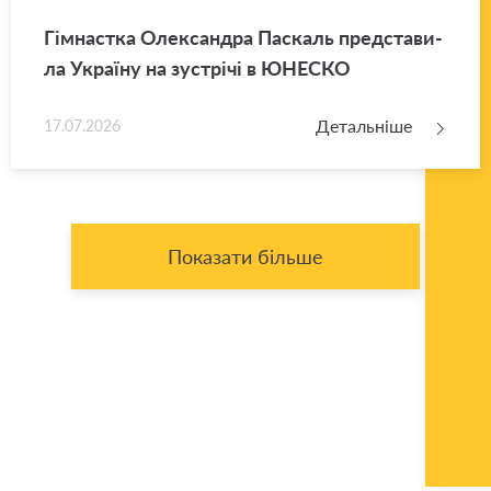
Гім­нас­тка Оле­ксан­дра Па­скаль пред­ста­ви­
ла Укра­ї­ну на зу­стрі­чі в ЮНЕ­СКО
Детальніше
17.07.2026
Показати більше