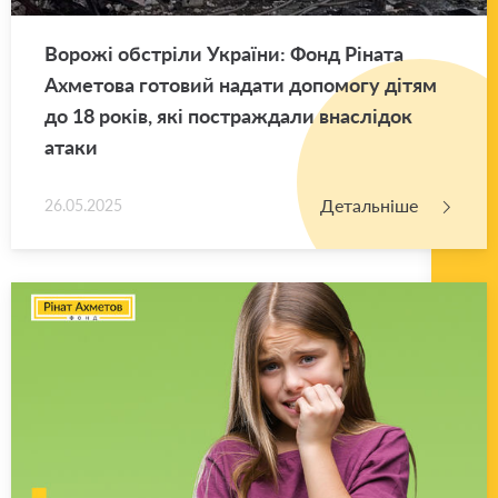
Во­ро­жі об­стрі­ли Укра­ї­ни: Фонд Рі­на­та
Ахме­то­ва го­то­вий на­да­ти до­по­мо­гу дітям
до 18 років, які по­стра­жда­ли вна­слі­док
атаки
Детальніше
26.05.2025