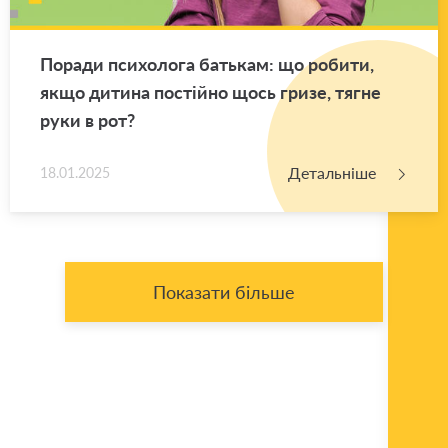
По­ра­ди пси­хо­ло­га ба­тькам: що ро­би­ти,
якщо ди­ти­на по­стій­но щось гризе, тягне
руки в рот?
Детальніше
18.01.2025
Показати більше