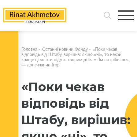
Головна
-
Останні новини Фонду
-
«Поки чекав
відповідь від Штабу, вирішив: якщо «ні», то нехай
краще ці кошти підуть хворим діткам. Їм потрібніше»,
— донеччанин Ігор
«Поки чекав
відповідь від
Штабу, вирішив:
якщо «ні», то