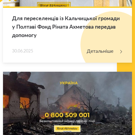
Для пе­ре­се­лен­ців із Каль­чи­цької гро­ма­ди
у Пол­та­ві Фонд Рі­на­та Ахме­то­ва пе­ре­дав
до­по­мо­гу
Детальніше
30.06.2025