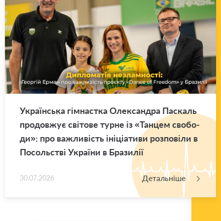
Укра­їн­ська гім­нас­тка Оле­ксан­дра Па­скаль
про­дов­жує сві­то­ве турне із «Тан­цем сво­бо­
ди»: про ва­жли­вість іні­ці­а­ти­ви роз­по­ві­ли в
По­соль­стві Укра­ї­ни в Бра­зи­лії
Детальніше
30.07.2026