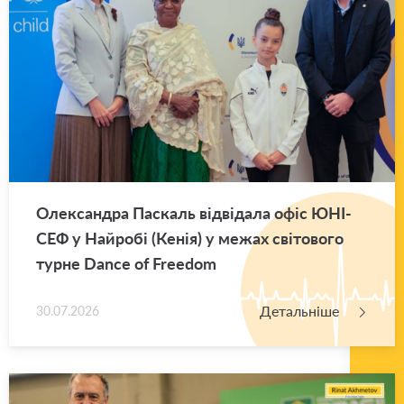
Оле­ксан­дра Па­скаль від­ві­да­ла офіс ЮНІ­
СЕФ у Най­ро­бі (Кенія) у межах сві­то­во­го
турне Dance of Freedom
Детальніше
30.07.2026