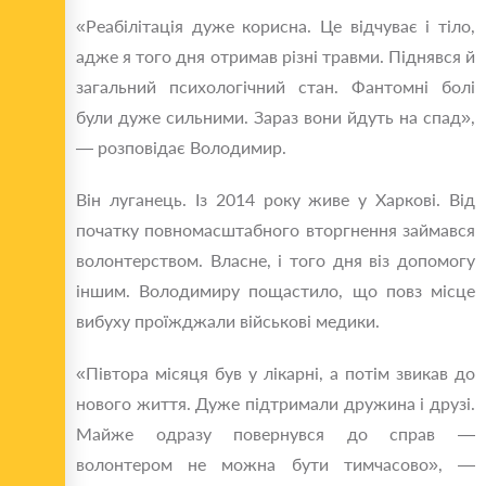
«Реабілітація дуже корисна. Це відчуває і тіло,
адже я того дня отримав різні травми. Піднявся й
загальний психологічний стан. Фантомні болі
були дуже сильними. Зараз вони йдуть на спад»,
— розповідає Володимир.
Він луганець. Із 2014 року живе у Харкові. Від
початку повномасштабного вторгнення займався
волонтерством. Власне, і того дня віз допомогу
іншим. Володимиру пощастило, що повз місце
вибуху проїжджали військові медики.
«Півтора місяця був у лікарні, а потім звикав до
нового життя. Дуже підтримали дружина і друзі.
Майже одразу повернувся до справ —
волонтером не можна бути тимчасово», —