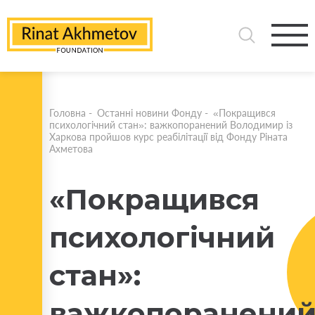
Головна
-
Останні новини Фонду
-
«Покращився
психологічний стан»: важкопоранений Володимир із
Харкова пройшов курс реабілітації від Фонду Ріната
Ахметова
«Покращився
психологічний
стан»:
важкопоранени