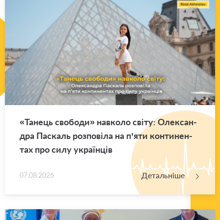
«Та­нець сво­бо­ди» нав­ко­ло світу: Оле­ксан­
дра Па­скаль роз­по­ві­ла на п’яти кон­ти­нен­
тах про силу укра­їн­ців
Детальніше
07.08.2026