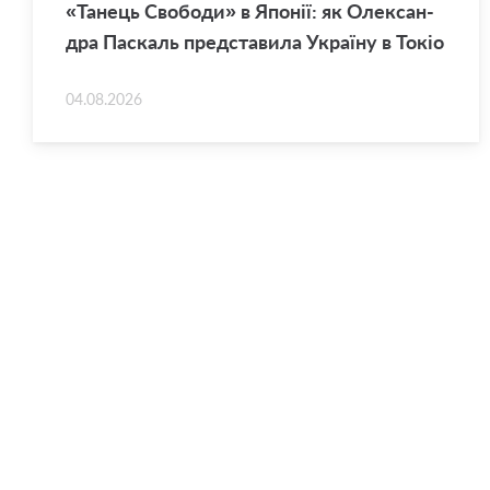
«Та­нець Сво­бо­ди» в Япо­нії: як Оле­ксан­
дра Па­скаль пред­ста­ви­ла Укра­ї­ну в Токіо
04.08.2026