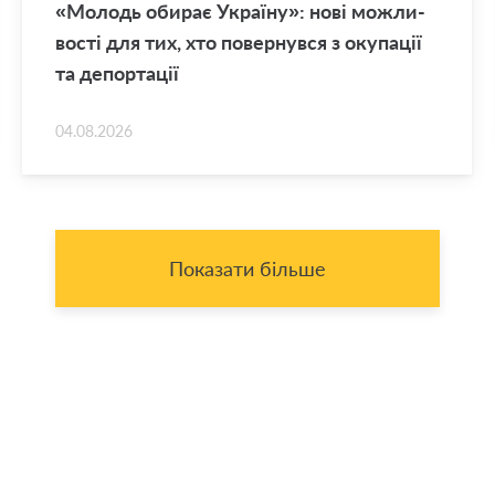
«Мо­лодь оби­рає Укра­ї­ну»: нові мо­жли­
во­сті для тих, хто по­вер­нув­ся з оку­па­ції
та де­пор­та­ції
04.08.2026
Показати більше