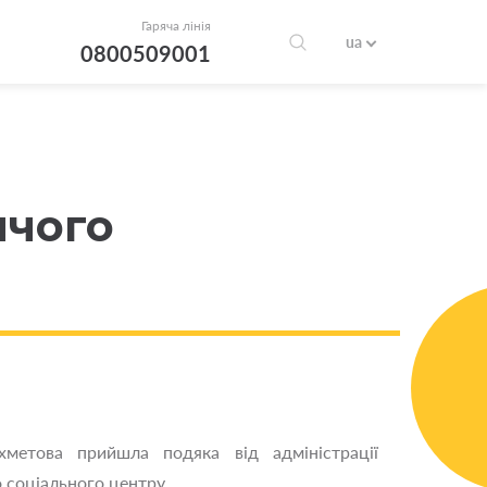
Гаряча лінія
ua
0800509001
ячого
метова прийшла подяка від адміністрації
 соціального центру.