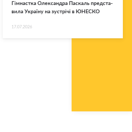
Гім­нас­тка Оле­ксан­дра Па­скаль пред­ста­
ви­ла Укра­ї­ну на зу­стрі­чі в ЮНЕ­СКО
17.07.2026