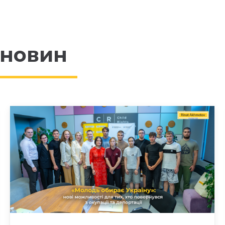
 новин