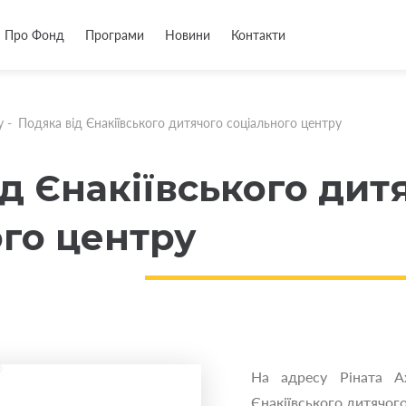
Про Фонд
Програми
Новини
Контакти
у
-
Подяка від Єнакіївського дитячого соціального центру
д Єнакіївського дит
ого центру
На адресу Ріната Ах
Єнакіївського дитячого