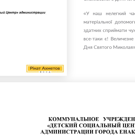
«У наш нелегкий час
матеріальної допомог
здатних сприймати чуж
все-таки є! Величезн
Дня Святого Миколая»,