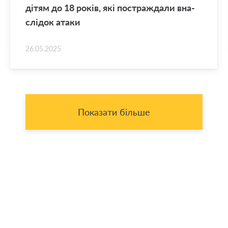
дітям до 18 років, які по­стра­жда­ли вна­
слі­док атаки
26.05.2025
Показати більше