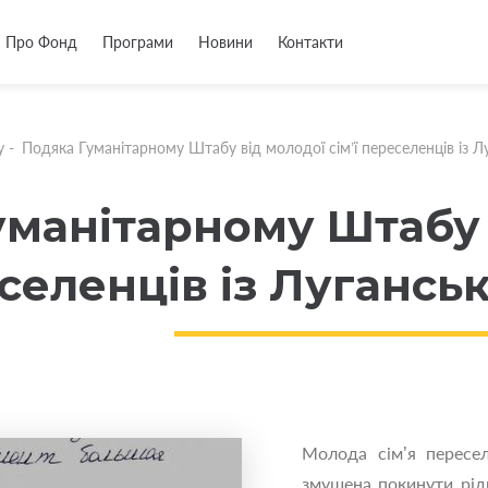
Про Фонд
Програми
Новини
Контакти
у
-
Подяка Гуманітарному Штабу від молодої сім’ї переселенців із Лу
уманітарному Штабу 
еселенців із Луганськ
Молода сім’я пересел
змушена покинути рід