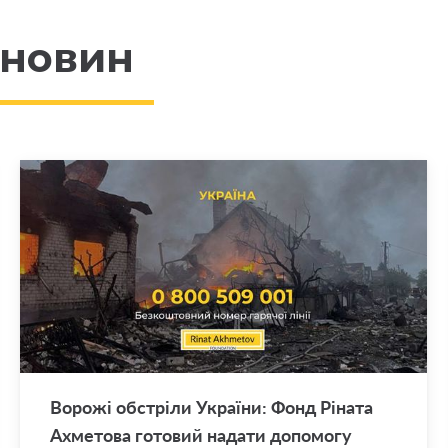
 новин
Во­ро­жі об­стрі­ли Укра­ї­ни: Фонд Рі­на­та
Ахме­то­ва го­то­вий на­да­ти до­по­мо­гу