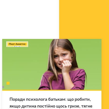
По­ра­ди пси­хо­ло­га ба­тькам: що ро­би­ти,
якщо ди­ти­на по­стій­но щось гризе, тягне