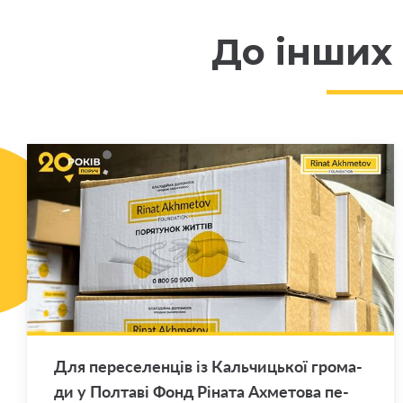
До інших
Для пе­ре­се­лен­ців із Каль­чи­цької гро­ма­
ди у Пол­та­ві Фонд Рі­на­та Ахме­то­ва пе­