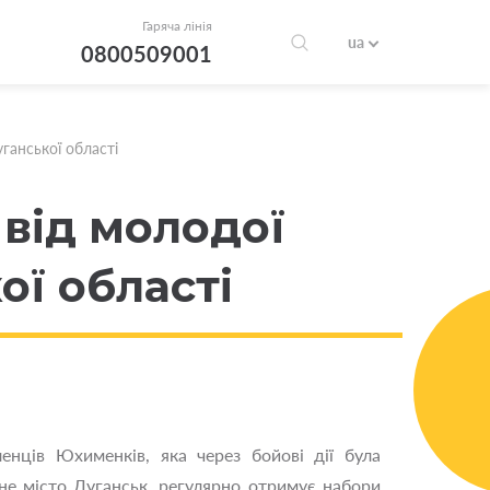
Гаряча лінія
ua
0800509001
ганської області
від молодої
ої області
енців Юхименків, яка через бойові дії була
не місто Луганськ, регулярно отримує набори