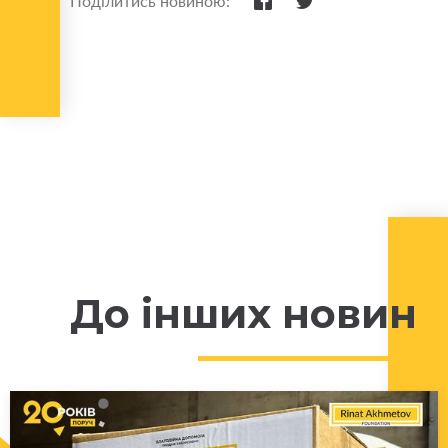
Поділитись новиною:
До інших новин