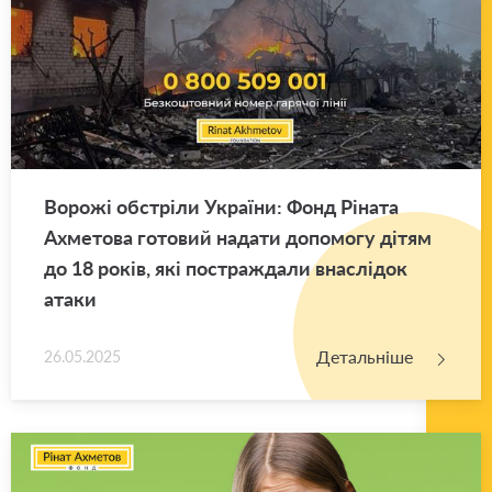
Во­ро­жі об­стрі­ли Укра­ї­ни: Фонд Рі­на­та
Ахме­то­ва го­то­вий на­да­ти до­по­мо­гу дітям
до 18 років, які по­стра­жда­ли вна­слі­док
атаки
Детальніше
26.05.2025