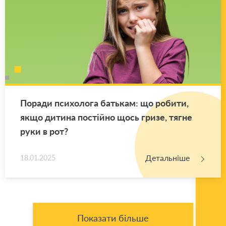
По­ра­ди пси­хо­ло­га ба­тькам: що ро­би­ти,
якщо ди­ти­на по­стій­но щось гризе, тягне
руки в рот?
Детальніше
18.01.2025
Показати більше