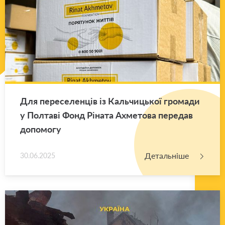
Для пе­ре­се­лен­ців із Каль­чи­цької гро­ма­ди
у Пол­та­ві Фонд Рі­на­та Ахме­то­ва пе­ре­дав
до­по­мо­гу
Детальніше
30.06.2025