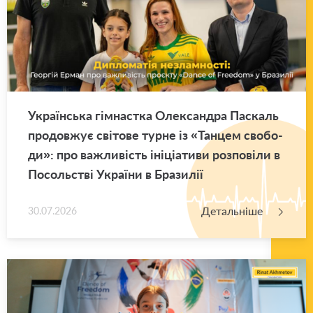
Укра­їн­ська гім­нас­тка Оле­ксан­дра Па­скаль
про­дов­жує сві­то­ве турне із «Тан­цем сво­бо­
ди»: про ва­жли­вість іні­ці­а­ти­ви роз­по­ві­ли в
По­соль­стві Укра­ї­ни в Бра­зи­лії
Детальніше
30.07.2026