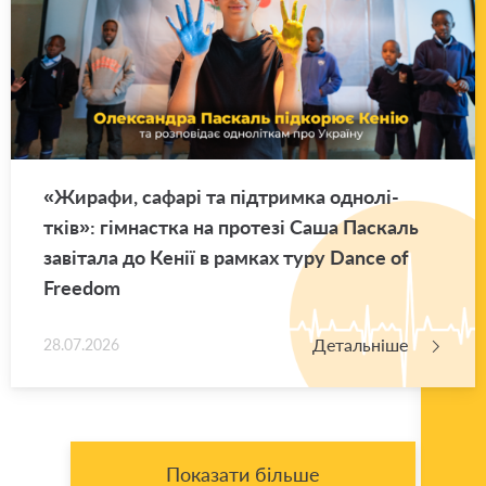
«Жи­ра­фи, са­фа­рі та під­трим­ка одно­лі­
тків»: гім­нас­тка на про­те­зі Саша Па­скаль
за­ві­та­ла до Кенії в рам­ках туру Dance of
Freedom
Детальніше
28.07.2026
Показати більше