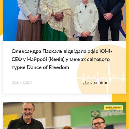
Оле­ксан­дра Па­скаль від­ві­да­ла офіс ЮНІ­
СЕФ у Най­ро­бі (Кенія) у межах сві­то­во­го
турне Dance of Freedom
Детальніше
30.07.2026