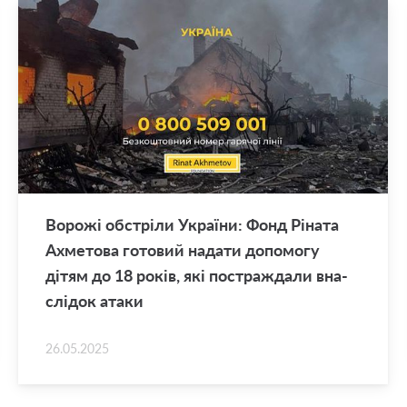
Во­ро­жі об­стрі­ли Укра­ї­ни: Фонд Рі­на­та
Ахме­то­ва го­то­вий на­да­ти до­по­мо­гу
дітям до 18 років, які по­стра­жда­ли вна­
слі­док атаки
26.05.2025