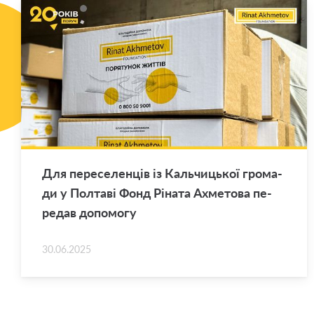
Для пе­ре­се­лен­ців із Каль­чи­цької гро­ма­
ди у Пол­та­ві Фонд Рі­на­та Ахме­то­ва пе­
ре­дав до­по­мо­гу
30.06.2025