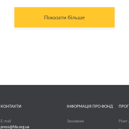
Показати більше
КОНТАКТИ
ІНФОРМАЦІЯ ПРО ФОНД
ПРО
E-mail
Засновник
Рінат
press@fdu.org.ua