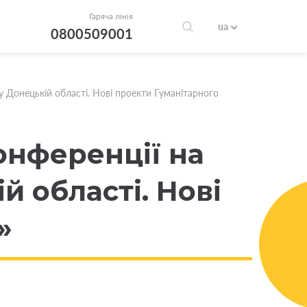
Гаряча лінія
ua
0800509001
Донецькій області. Нові проекти Гуманітарного
нференції на
й області. Нові
»