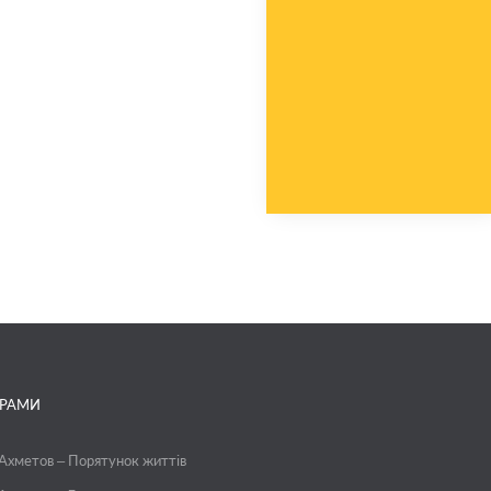
ГРАМИ
 Ахметов – Порятунок життів