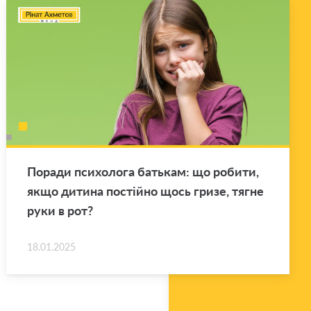
По­ра­ди пси­хо­ло­га ба­тькам: що ро­би­ти,
якщо ди­ти­на по­стій­но щось гризе, тягне
руки в рот?
18.01.2025