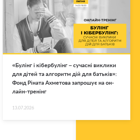
«Бу­лінг і кі­бер­бу­лінг – су­ча­сні ви­кли­ки
для дітей та ал­го­ритм дій для ба­тьків»:
Фонд Рі­на­та Ахме­то­ва за­про­шує на он­
лайн-тре­нінг
13.07.2026