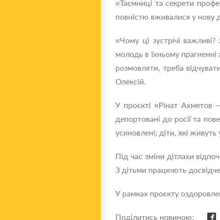
«Таємниці та секрети профе
повністю вживалися у нову д
«Чому ці зустрічі важливі
молодь в їхньому прагненні 
розмовляти, треба відчувати
Олексій.
У проєкті «Рінат Ахметов —
депортовані до росії та пове
усиновлені; діти, які живуть
Під час зміни дітлахи відпо
З дітьми працюють досвідче
У рамках проєкту оздоровлен
Поділитись новиною: