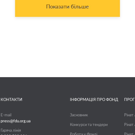
Показати більше
КОНТАКТИ
ІНФОРМАЦІЯ ПРО ФОНД
ПРО
E-mail
Засновник
Рінат
press@fdu.org.ua
Конкурси та тендери
Рінат
Гаряча лінія
Робота у Фонді
Рінат