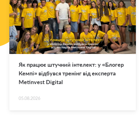
Як пра­цює шту­чний ін­те­лект: у «Бло­гер
Кемпі» від­був­ся тре­нінг від екс­пер­та
Metinvest Digital
05.08.2026