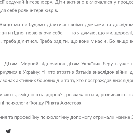
сії ведучий-інтерв’юер». Діти активно включалися у процес
ля себе роль інтерв’юєрів.
? Якщо ми не будемо ділитися своїми думками та досвідо
жити гідно, поважаючи себе, — то я думаю, що ми, дорослі,
, треба ділитися. Треба радіти, що вони у нас є. Бо якщо в
 Дітям. Мирний відпочинок дітям України» беруть участь 
рнулися в Україну; ті, хто втратив батьків внаслідок війни;
 у зонах активних бойових дій та ті, хто постраждав внаслідо
чивають, зміцнюють здоров’я, розважаються, розвивають тв
ні психологи Фонду Ріната Ахметова.
ня та професійну психологічну допомогу отримали майже 500