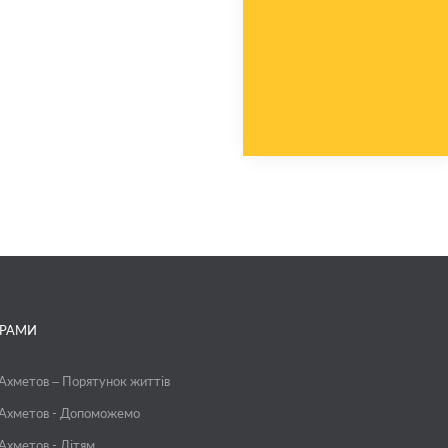
ГРАМИ
 Ахметов – Порятунок життів
 Ахметов - Допоможемо
 Ахметов - Дітям