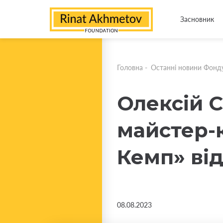
Засновник
Головна
-
Останні новини Фонд
Олексій 
майстер-к
Кемп» ві
08.08.2023