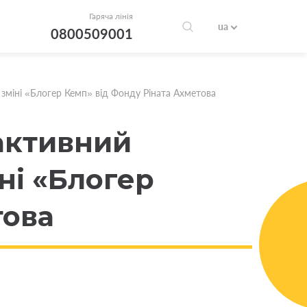
Гаряча лінія
ua
0800509001
 зміні «Блогер Кемп» від Фонду Ріната Ахметова
рактивний
ні «Блогер
това