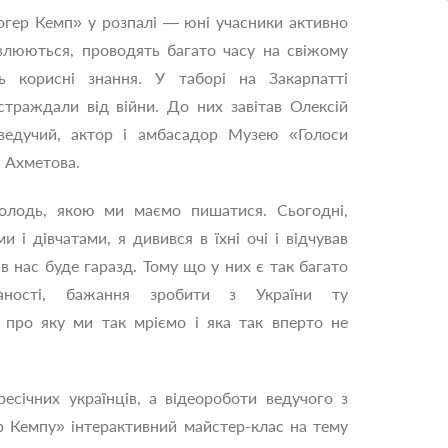
огер Кемп» у розпалі — юні учасники активно
влюються, проводять багато часу на свіжому
ь корисні знання. У таборі на Закарпатті
остраждали від війни. До них завітав Олексій
едучий, актор і амбасадор Музею «Голоси
 Ахметова.
олодь, якою ми маємо пишатися. Сьогодні,
 і дівчатами, я дивився в їхні очі і відчував
в нас буде гаразд. Тому що у них є так багато
ваності, бажання зробити з України ту
, про яку ми так мріємо і яка так вперто не
ресічних українців, а відеороботи ведучого з
ер Кемпу» інтерактивний майстер-клас на тему