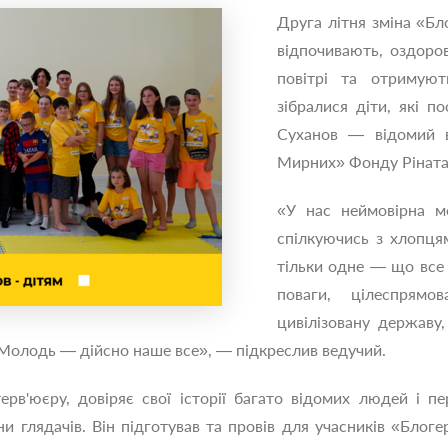
Друга літня зміна «Бл
відпочивають, оздоро
повітрі та отримуют
зібралися діти, які п
Суханов — відомий в
Мирних» Фонду Ріната
«У нас неймовірна м
спілкуючись з хлопцями
тільки одне — що все 
поваги, цілеспрямо
цивілізовану державу
 Молодь — дійсно наше все», — підкреслив ведучий.
ерв'юєру, довіряє свої історії багато відомих людей і пе
ни глядачів. Він підготував та провів для учасників «Блог