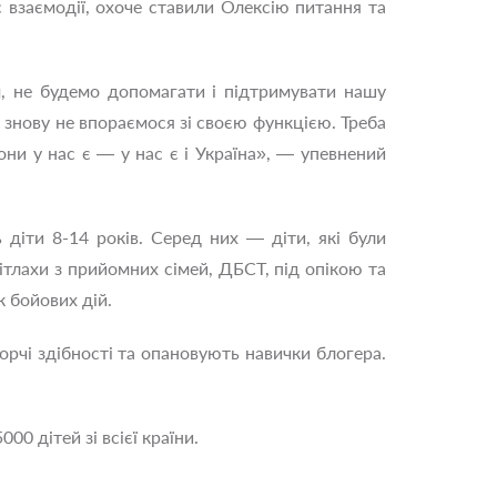
 взаємодії, охоче ставили Олексію питання та
м, не будемо допомагати і підтримувати нашу
 знову не впораємося зі своєю функцією. Треба
они у нас є — у нас є і Україна», — упевнений
діти 8-14 років. Серед них — діти, які були
 дітлахи з прийомних сімей, ДБСТ, під опікою та
к бойових дій.
орчі здібності та опановують навички блогера.
0 дітей зі всієї країни.