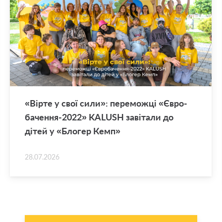
«Вірте у свої сили»: пе­ре­мож­ці «Єв­ро­
ба­че­н­ня-2022» KALUSH за­ві­та­ли до
дітей у «Бло­гер Кемп»
28.07.2026