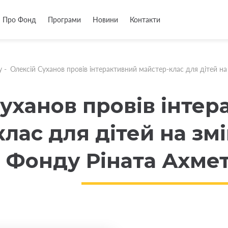
Про Фонд
Програми
Новини
Контакти
у
-
Олексій Суханов провів інтерактивний майстер-клас для дітей на
Суханов провів інте
лас для дітей на змі
д Фонду Ріната Ахме