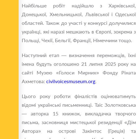
Найбільше робіт надійшло з Харківської,
Донецької, Хмельницької, Львівської і Одеської
областей. Також до участі у конкурсі долучилися
українці, які наразі мешкають в Європі, зокрема з
Польщі, Чехії, Бельгії, Франції, Німеччини тощо.
Наступний етап — визначення переможців, їхні
імена будуть оголошено 21 липня 2025 року на
сайті Музею «Голоси Мирних» Фонду Ріната
Ахметова:
civilvoicesmuseum.org
.
Цього року роботи фіналістів оцінюватимуть
відомі українські письменниці. Таіс Золотковська
— авторка 15 книжок, викладачка творчого
письма, засновниця мистецької резиденції «Дім
Автора» на острові Закінтос (Греція) та