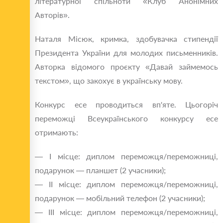
літературної спільноти «Клуб Анонімних
Авторів».
Наталя Місюк, кримка, здобувачка стипендії
Президента України для молодих письменників.
Авторка відомого проєкту «Давай займемось
текстом», що закохує в українську мову.
Конкурс есе проводиться вп'яте. Цьогоріч
переможці Всеукраїнського конкурсу есе
отримають:
— І місце: диплом переможця/переможниці,
подарунок — планшет (2 учасники);
— ІІ місце: диплом переможця/переможниці,
подарунок — мобільний телефон (2 учасники);
— ІІІ місце: диплом переможця/переможниці,