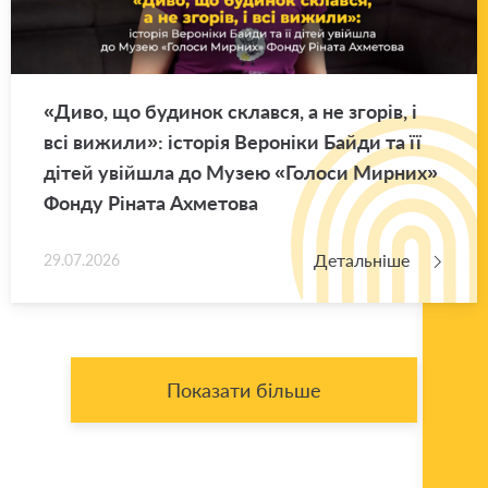
«Диво, що бу­ди­нок склав­ся, а не зго­рів, і
всі ви­жи­ли»: істо­рія Ве­ро­ні­ки Байди та її
дітей уві­йшла до Музею «Го­ло­си Мир­них»
Фонду Рі­на­та Ахме­то­ва
Детальніше
29.07.2026
Показати більше