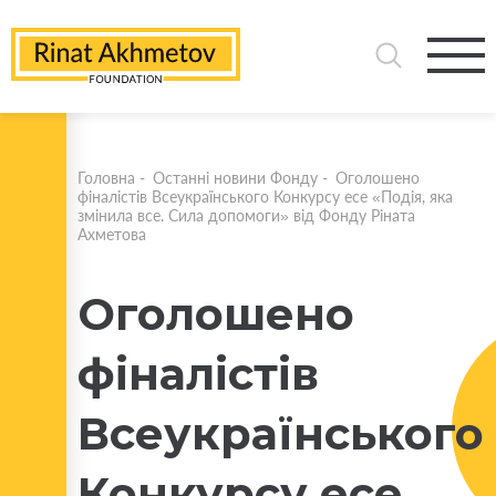
Головна
-
Останні новини Фонду
-
Оголошено
фіналістів Всеукраїнського Конкурсу есе «Подія, яка
змінила все. Сила допомоги» від Фонду Ріната
Ахметова
Оголошено
фіналістів
Всеукраїнського
Конкурсу есе