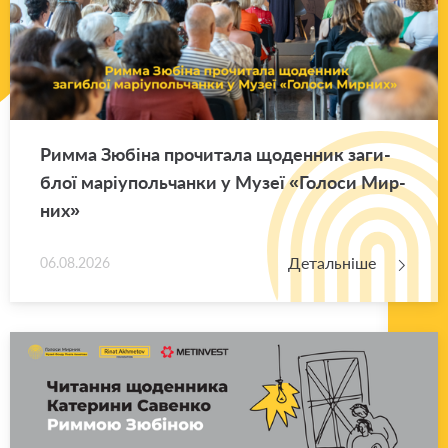
Римма Зю­бі­на про­чи­та­ла що­ден­ник за­ги­
блої ма­рі­у­поль­чан­ки у Музеї «Го­ло­си Мир­
них»
Детальніше
06.08.2026