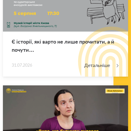
Є істо­рії, які варто не лише про­чи­та­ти, а й
по­чу­ти…
Детальніше
31.07.2026