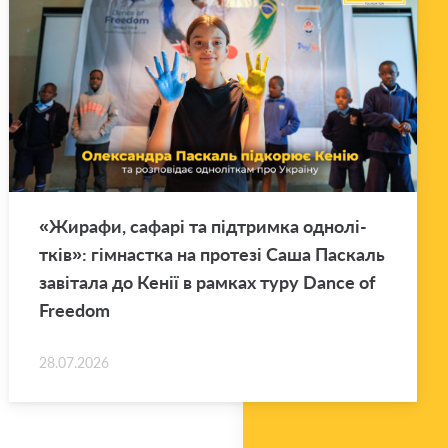
«Жи­ра­фи, са­фа­рі та під­трим­ка одно­лі­
тків»: гім­нас­тка на про­те­зі Саша Па­скаль
за­ві­та­ла до Кенії в рам­ках туру Dance of
Freedom
28.07.2026