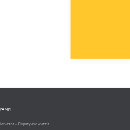
ГРАМИ
 Ахметов – Порятунок життів