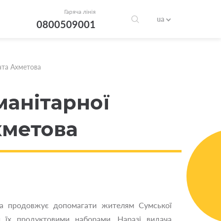
Гаряча лінія
ua
0800509001
ата Ахметова
манітарної
хметова
а продовжує допомагати жителям Сумської
и їх продуктовими наборами. Наразі видача