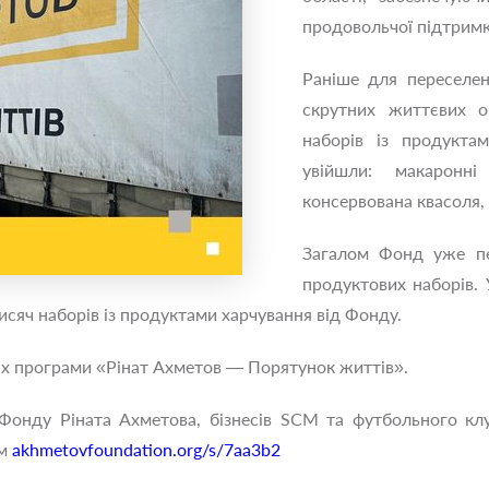
продовольчої підтримк
Раніше для переселен
скрутних життєвих о
наборів із продукта
увійшли: макаронні
консервована квасоля, 
Загалом Фонд уже пе
продуктових наборів.
исяч наборів із продуктами харчування від Фонду.
х програми «Рінат Ахметов — Порятунок життів».
 Фонду Ріната Ахметова, бізнесів SCM та футбольного к
ям
akhmetovfoundation.org/s/7aa3b2