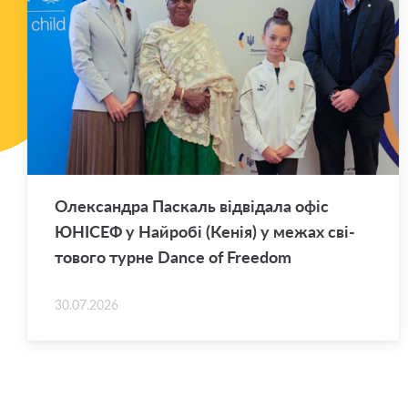
Оле­ксан­дра Па­скаль від­ві­да­ла офіс
ЮНІ­СЕФ у Най­ро­бі (Кенія) у межах сві­
то­во­го турне Dance of Freedom
30.07.2026