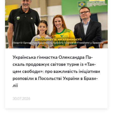
Укра­їн­ська гім­нас­тка Оле­ксан­дра Па­
скаль про­дов­жує сві­то­ве турне із «Тан­
цем сво­бо­ди»: про ва­жли­вість іні­ці­а­ти­ви
роз­по­ві­ли в По­соль­стві Укра­ї­ни в Бра­зи­
лії
30.07.2026