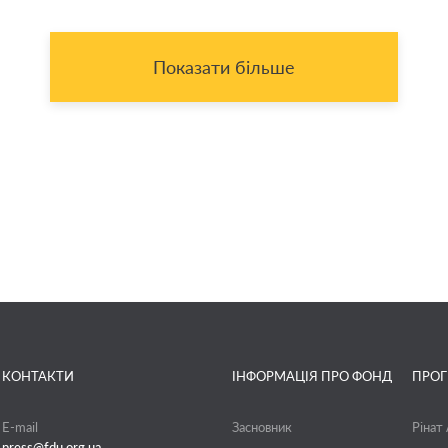
Показати більше
КОНТАКТИ
ІНФОРМАЦІЯ ПРО ФОНД
ПРО
E-mail
Засновник
Рінат
press@fdu.org.ua