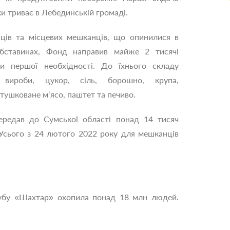
и триває в Лебединській громаді.
ців та місцевих мешканців, що опинилися в
бставинах, Фонд направив майже 2 тисячі
ми першої необхідності. До їхнього складу
 вироби, цукор, сіль, борошно, крупа,
тушковане м‘ясо, паштет та печиво.
редав до Сумської області понад 14 тисяч
 Усього з 24 лютого 2022 року для мешканців
лубу «Шахтар» охопила понад 18 млн людей.