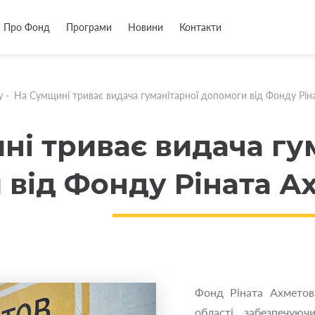
Про Фонд
Програми
Новини
Контакти
у
-
На Сумщині триває видача гуманітарної допомоги від Фонду Рін
ні триває видача гу
 від Фонду Ріната А
Фонд Ріната Ахметов
області, забезпечуюч