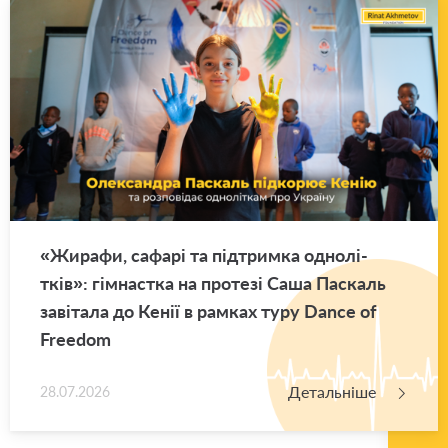
«Жи­ра­фи, са­фа­рі та під­трим­ка одно­лі­
тків»: гім­нас­тка на про­те­зі Саша Па­скаль
за­ві­та­ла до Кенії в рам­ках туру Dance of
Freedom
Детальніше
28.07.2026