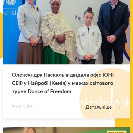
Оле­ксан­дра Па­скаль від­ві­да­ла офіс ЮНІ­
СЕФ у Най­ро­бі (Кенія) у межах сві­то­во­го
турне Dance of Freedom
Детальніше
30.07.2026