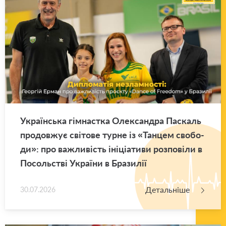
Укра­їн­ська гім­нас­тка Оле­ксан­дра Па­скаль
про­дов­жує сві­то­ве турне із «Тан­цем сво­бо­
ди»: про ва­жли­вість іні­ці­а­ти­ви роз­по­ві­ли в
По­соль­стві Укра­ї­ни в Бра­зи­лії
Детальніше
30.07.2026