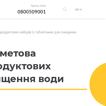
Гаряча лінія
ua
0800509001
продуктових наборів із таблетками для очищення
хметова
родуктових
чищення води