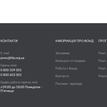
КОНТАКТИ
ІНФОРМАЦІЯ ПРО ФОНД
ПРО
E-mail
Засновник
Рінат
press@fdu.org.ua
Конкурси та тендери
Рінат
Гаряча лінія
Робота у Фонді
Рінат
0 800 509 001
0 800 603 001
Контакти
Реалі
Графік роботи гарячої лінії
Питання - відповіді
з 09:00 до 18:00 Понеділок -
П'ятниця