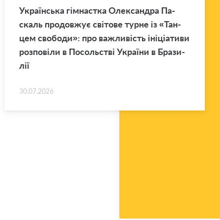
Укра­їн­ська гім­нас­тка Оле­ксан­дра Па­
скаль про­дов­жує сві­то­ве турне із «Тан­
цем сво­бо­ди»: про ва­жли­вість іні­ці­а­ти­ви
роз­по­ві­ли в По­соль­стві Укра­ї­ни в Бра­зи­
лії
30.07.2026