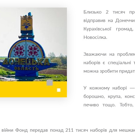
Близько 2 тисяч пр
відправив на Донеччи
Курахівської грома
Новосілка.
Зважаючи на проблем
наборів є спеціальні
можна зробити придатн
У кожному наборі — т
борошно, крупа, конс
печиво тощо. Тобто,
 війни Фонд передав понад 211 тисяч наборів для мешкан