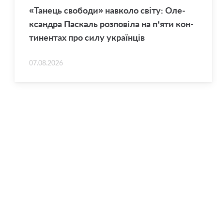
«Та­нець сво­бо­ди» нав­ко­ло світу: Оле­
ксан­дра Па­скаль роз­по­ві­ла на п’яти кон­
ти­нен­тах про силу укра­їн­ців
07.08.2026