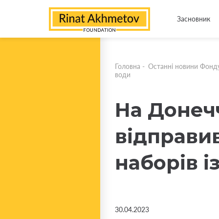
Засновник
Головна
-
Останні новини Фонд
води
На Донеч
відправи
наборів 
30.04.2023