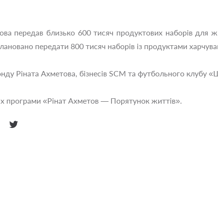
ва передав близько 600 тисяч продуктових наборів для жи
лановано передати 800 тисяч наборів із продуктами харчува
онду Ріната Ахметова, бізнесів SCM та футбольного клубу 
х програми «Рінат Ахметов — Порятунок життів».