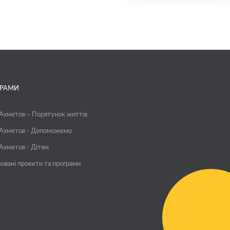
ГРАМИ
 Ахметов – Порятунок життів
 Ахметов - Допоможемо
 Ахметов - Дітям
зовані проекти та програми