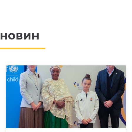
 новин