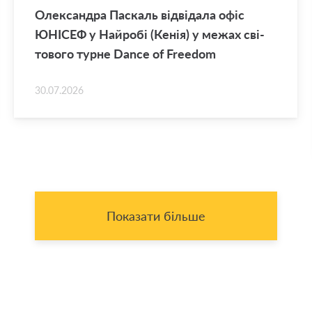
Оле­ксан­дра Па­скаль від­ві­да­ла офіс
ЮНІ­СЕФ у Най­ро­бі (Кенія) у межах сві­
то­во­го турне Dance of Freedom
30.07.2026
Показати більше