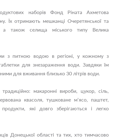
одуктових наборів Фонд Ріната Ахметова
ну. Їх отримають мешканці Очеретянської та
д, а також селища міського типу Велика
и з питною водою в регіоні, у кожному з
 таблетки для знезараження води. Завдяки їм
ими для вживання близько 30 літрів води.
радиційно: макаронні вироби, цукор, сіль,
ервована квасоля, тушковане м‘ясо, паштет,
 продукти, які довго зберігаються і легко
ців Донецької області та тих, хто тимчасово