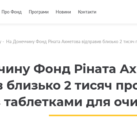
Про Фонд
Програми
Новини
Контакти
у
-
На Донеччину Фонд Ріната Ахметова відправив близько 2 тисяч 
чину Фонд Ріната А
в близько 2 тисяч п
із таблетками для о