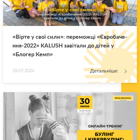
«Вірте у свої сили»: пе­ре­мож­ці «Єв­ро­ба­че­
н­ня-2022» KALUSH за­ві­та­ли до дітей у
«Бло­гер Кемп»
Детальніше
28.07.2026