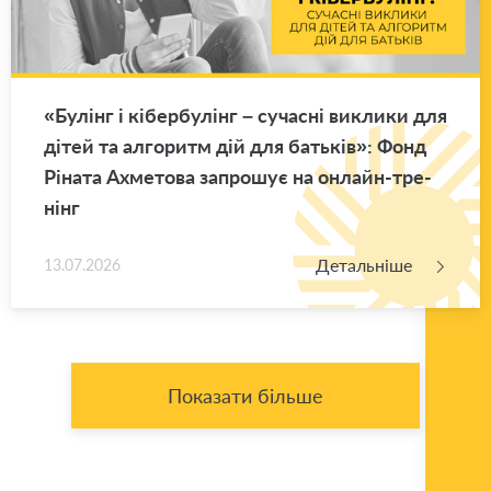
«Бу­лінг і кі­бер­бу­лінг – су­ча­сні ви­кли­ки для
дітей та ал­го­ритм дій для ба­тьків»: Фонд
Рі­на­та Ахме­то­ва за­про­шує на он­лайн-тре­
нінг
Детальніше
13.07.2026
Показати більше