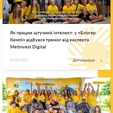
Як пра­цює шту­чний ін­те­лект: у «Бло­гер
Кемпі» від­був­ся тре­нінг від екс­пер­та
Metinvest Digital
Детальніше
05.08.2026