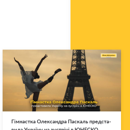
Гім­нас­тка Оле­ксан­дра Па­скаль пред­ста­
ви­ла Укра­ї­ну на зу­стрі­чі в ЮНЕ­СКО