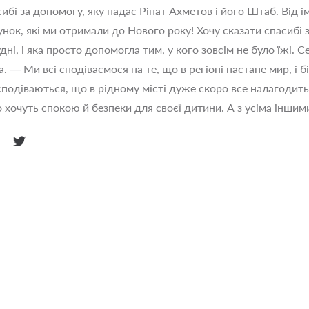
бі за допомогу, яку надає Рінат Ахметов і його Штаб. Від ім
унок, які ми отримали до Нового року! Хочу сказати спасибі з
дні, і яка просто допомогла тим, у кого зовсім не було їжі.
 — Ми всі сподіваємося на те, що в регіоні настане мир, і б
одіваються, що в рідному місті дуже скоро все налагодиться
о хочуть спокою й безпеки для своєї дитини. А з усіма інш