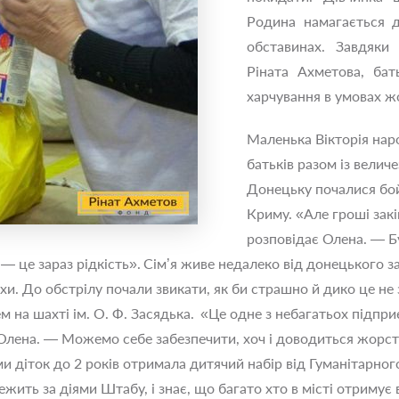
Родина намагається д
обставинах. Завдяки
Ріната Ахметова, бат
харчування в умовах жо
Маленька Вікторія нар
батьків разом із вели
Донецьку почалися бой
Криму. «Але гроші зак
розповідає Олена. — Бу
 — це зараз рідкість».
Сім’я живе недалеко від донецького з
ухи. До обстрілу почали звикати, як би страшно й дико це не
м на шахті ім. О. Ф. Засядька.
«Це одне з небагатьох підпри
лена. — Можемо себе забезпечити, хоч і доводиться жорстк
 діток до 2 років отримала дитячий набір від Гуманітарног
жить за діями Штабу, і знає, що багато хто в місті отримує 