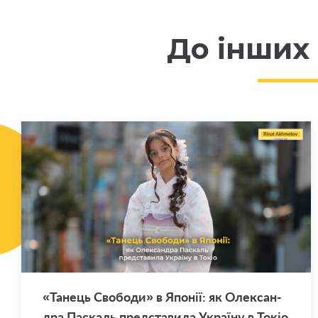
До інших
«Та­нець Сво­бо­ди» в Япо­нії: як Оле­ксан­
дра Па­скаль пред­ста­ви­ла Укра­ї­ну в Токіо