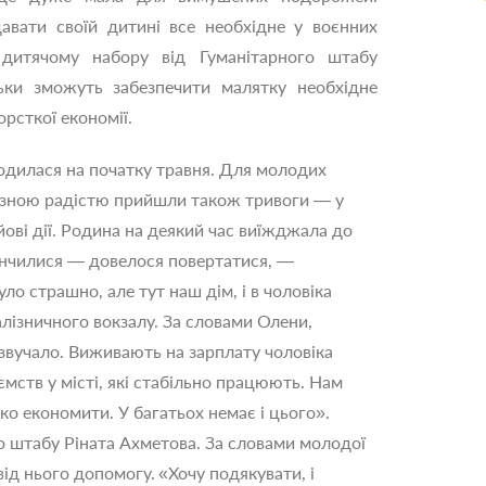
авати своїй дитині все необхідне у воєнних
 дитячому набору від Гуманітарного штабу
ьки зможуть забезпечити малятку необхідне
рсткої економії.
одилася на початку травня. Для молодих
чезною радістю прийшли також тривоги — у
ові дії. Родина на деякий час виїжджала до
інчилися — довелося повертатися, —
ло страшно, але тут наш дім, і в чоловіка
алізничного вокзалу. За словами Олени,
 звучало. Виживають на зарплату чоловіка
ємств у місті, які стабільно працюють. Нам
о економити. У багатьох немає і цього».
о штабу Ріната Ахметова. За словами молодої
від нього допомогу.
«Хочу подякувати, і