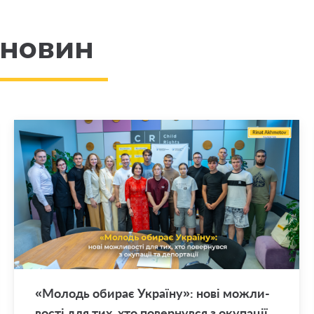
 новин
«Мо­лодь оби­рає Укра­ї­ну»: нові мо­жли­
во­сті для тих, хто по­вер­нув­ся з оку­па­ції