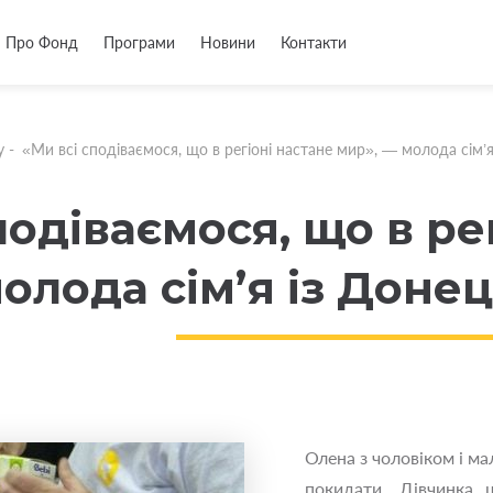
Про Фонд
Програми
Новини
Контакти
у
-
«Ми всі сподіваємося, що в регіоні настане мир», — молода сім’я
подіваємося, що в ре
олода сім’я із Доне
Олена з чоловіком і м
покидати. Дівчинка