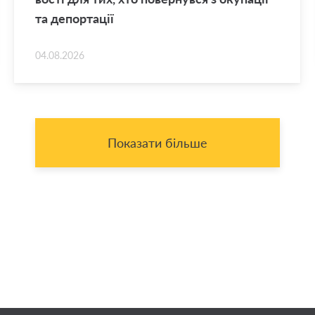
та де­пор­та­ції
04.08.2026
Показати більше