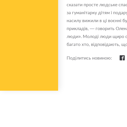
сказати просте людське спаси
за гуманітарку дітям і подар
насилу вижили в ці воєнні бу
прикладів, — говорить Олена.
люди».
Молоді люди щиро сп
багато хто, відповідають, щ
Поділитись новиною: