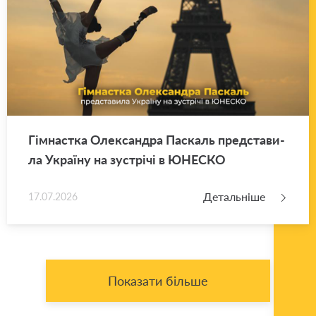
Гім­нас­тка Оле­ксан­дра Па­скаль пред­ста­ви­
ла Укра­ї­ну на зу­стрі­чі в ЮНЕ­СКО
Детальніше
17.07.2026
Показати більше