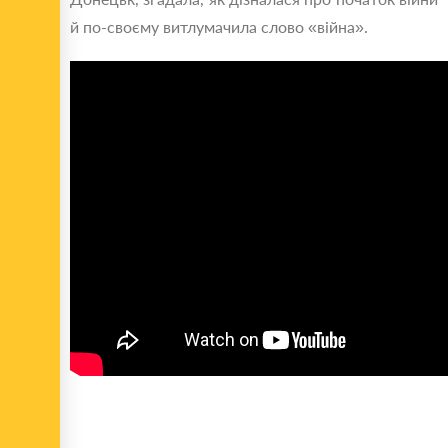
й по-своєму витлумачила слово «війна».