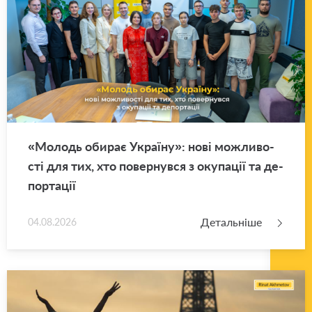
«Мо­лодь оби­рає Укра­ї­ну»: нові мо­жли­во­
сті для тих, хто по­вер­нув­ся з оку­па­ції та де­
пор­та­ції
Детальніше
04.08.2026