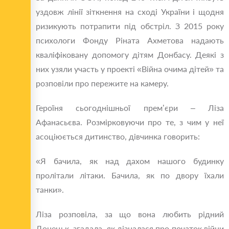
уздовж лінії зіткнення на сході України і щодня
ризикують потрапити під обстріл. З 2015 року
психологи Фонду Ріната Ахметова надають
кваліфіковану допомогу дітям Донбасу. Деякі з
них узяли участь у проекті «Війна очима дітей» та
розповіли про пережите на камеру.
Героїня сьогоднішньої прем’єри – Ліза
Афанасьєва. Розмірковуючи про те, з чим у неї
асоціюється дитинство, дівчинка говорить:
«Я бачила, як над дахом нашого будинку
пролітали літаки. Бачила, як по двору їхали
танки».
Ліза розповіла, за що вона любить рідний
Донецьк, згадала, як дізналася про початок війни