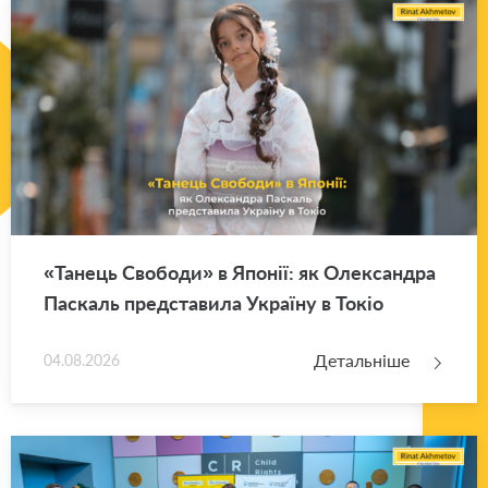
«Та­нець Сво­бо­ди» в Япо­нії: як Оле­ксан­дра
Па­скаль пред­ста­ви­ла Укра­ї­ну в Токіо
Детальніше
04.08.2026