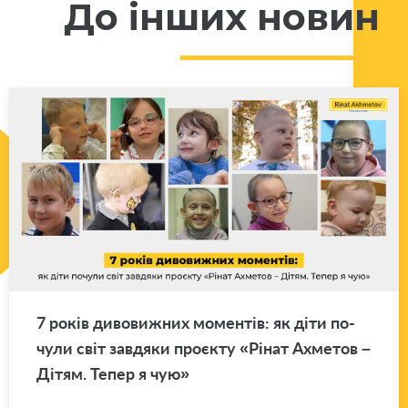
До інших новин
7 років ди­во­ви­жних мо­мен­тів: як діти по­
чу­ли світ зав­дя­ки про­є­кту «Рінат Ахме­тов –
Дітям. Тепер я чую»