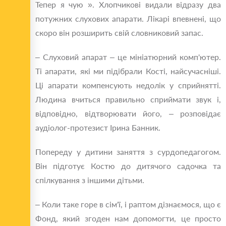
Тепер я чую ». Хлопчикові видали відразу два
потужних слухових апарати. Лікарі впевнені, що
скоро він розширить свій словниковий запас.
– Слуховий апарат – це мініатюрний комп'ютер.
Ті апарати, які ми підібрали Кості, найсучасніші.
Ці апарати компенсують недолік у сприйнятті.
Людина вчиться правильно сприймати звук і,
відповідно, відтворювати його, – розповідає
аудіолог-протезист Ірина Банник.
Попереду у дитини заняття з сурдопедагогом.
Він підготує Костю до дитячого садочка та
спілкування з іншими дітьми.
– Коли таке горе в сім'ї, і раптом дізнаємося, що є
Фонд, який згоден нам допомогти, це просто