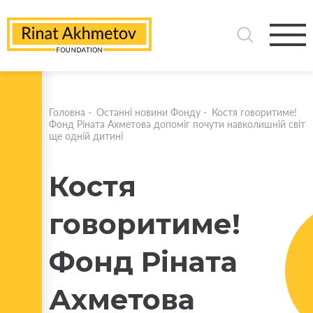
Головна
-
Останні новини Фонду
-
Костя говоритиме!
Фонд Ріната Ахметова допоміг почути навколишній світ
ще одній дитині
Костя
говоритиме!
Фонд Ріната
Ахметова