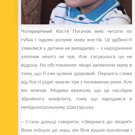
Чотирирічний Костя Пугачов вміє читати по
губах і чудово розуміє мову жестів. Ці здібності
з'явилися у дитини не випадково – з народження
хлопчик нічого не чув. Але з'ясувалося це не
відразу. На обстеженнях лікарі запевняли маму в
тому, що її син цілком здоровий. Першого слова
від Кості рідні чекали три з половиною роки. Але
він мовчав. Медики вважали, що це наслідки
збройного конфлікту, тому що народився в
непідконтрольному Шахтарську.
– Стала доньці говорити: «Звернися до лікаря!»
Вона поїхала до лора, він біля вушок поплескав і