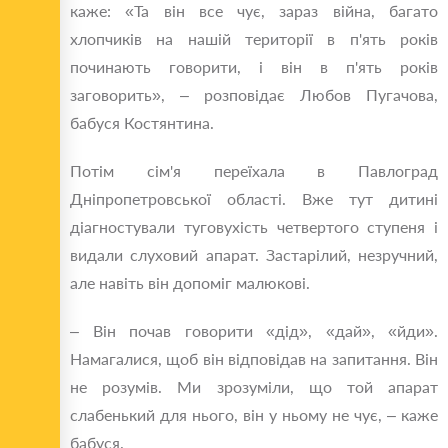
каже: «Та він все чує, зараз війна, багато
хлопчиків на нашій території в п'ять років
починають говорити, і він в п'ять років
заговорить», – розповідає Любов Пугачова,
бабуся Костянтина.
Потім сім'я переїхала в Павлоград
Дніпропетровської області. Вже тут дитині
діагностували туговухість четвертого ступеня і
видали слуховий апарат. Застарілий, незручний,
але навіть він допоміг малюкові.
– Він почав говорити «дід», «дай», «йди».
Намагалися, щоб він відповідав на запитання. Він
не розумів. Ми зрозуміли, що той апарат
слабенький для нього, він у ньому не чує, – каже
бабуся.