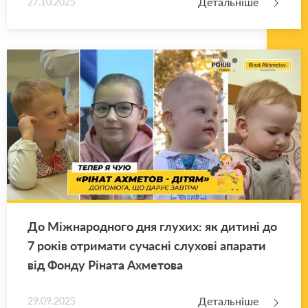
Детальніше
27.10.2025
До Між­на­ро­дно­го дня глу­хих: як ди­ти­ні до
7 років отри­ма­ти су­ча­сні слу­хо­ві апа­ра­ти
від Фонду Рі­на­та Ахме­то­ва
Детальніше
29.09.2025