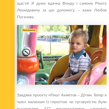
щастя! Я дуже вдячна Фонду і самому Рінату
Леонідовичу за цю допомогу, – каже Любов
Пугачова.
Завдяки проєкту «Рінат Ахметов – Дітям. Тепер я
чую» малюкам із глухотою чи туговухістю були
встановлені 177 високочутливих слухових