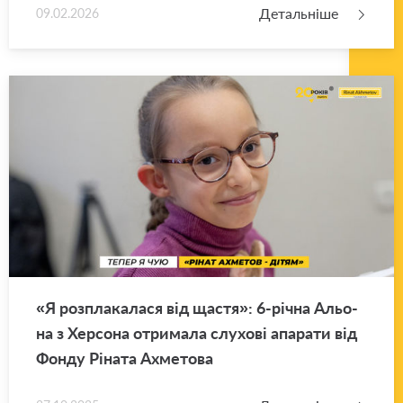
Детальніше
09.02.2026
«Я роз­пла­ка­ла­ся від щастя»: 6-річна Альо­
на з Хер­со­на отри­ма­ла слу­хо­ві апа­ра­ти від
Фонду Рі­на­та Ахме­то­ва