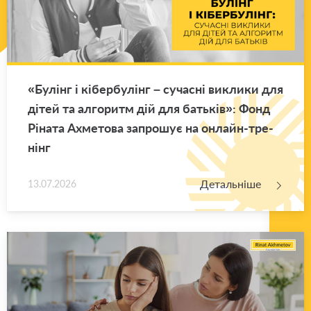
«Бу­лінг і кі­бер­бу­лінг – су­ча­сні ви­кли­ки для
дітей та ал­го­ритм дій для ба­тьків»: Фонд
Рі­на­та Ахме­то­ва за­про­шує на он­лайн-тре­
нінг
Детальніше
13.07.2026