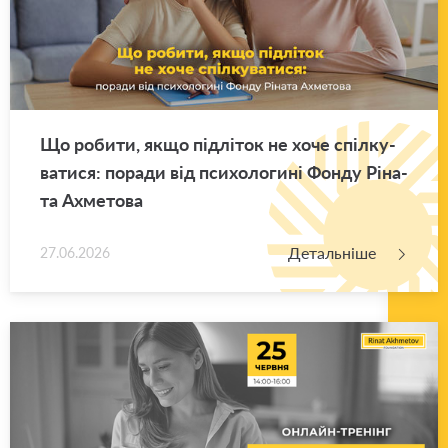
Що ро­би­ти, якщо під­лі­ток не хоче спіл­ку­
ва­ти­ся: по­ра­ди від пси­хо­ло­ги­ні Фонду Рі­на­
та Ахме­то­ва
Детальніше
27.06.2026