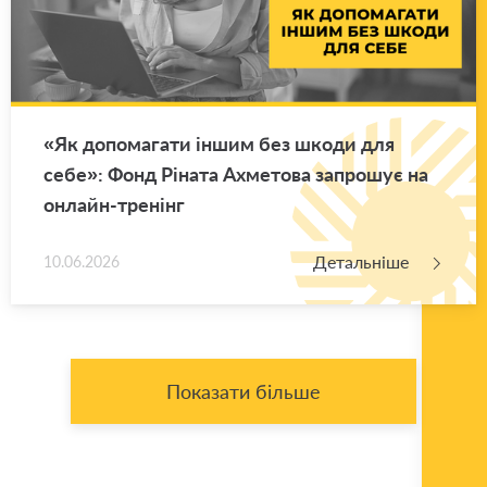
«Як до­по­ма­га­ти іншим без шкоди для
себе»: Фонд Рі­на­та Ахме­то­ва за­про­шує на
он­лайн-тре­нінг
Детальніше
10.06.2026
Показати більше