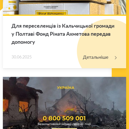
Для пе­ре­се­лен­ців із Каль­чи­цької гро­ма­ди
у Пол­та­ві Фонд Рі­на­та Ахме­то­ва пе­ре­дав
до­по­мо­гу
Детальніше
30.06.2025