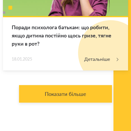
По­ра­ди пси­хо­ло­га ба­тькам: що ро­би­ти,
якщо ди­ти­на по­стій­но щось гризе, тягне
руки в рот?
Детальніше
18.01.2025
Показати більше