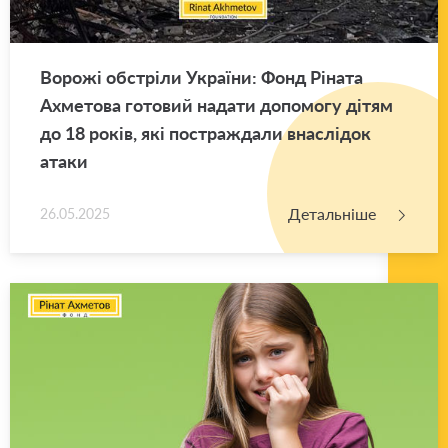
Во­ро­жі об­стрі­ли Укра­ї­ни: Фонд Рі­на­та
Ахме­то­ва го­то­вий на­да­ти до­по­мо­гу дітям
до 18 років, які по­стра­жда­ли вна­слі­док
атаки
Детальніше
26.05.2025