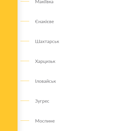
Макіївка
Єнакієве
Шахтарськ
Харцизьк
Іловайськ
Зугрес
Моспине