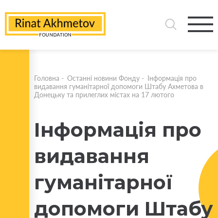
Головна
-
Останні новини Фонду
-
Інформація про
видавання гуманітарної допомоги Штабу Ахметова в
Донецьку та прилеглих містах на 17 лютого
Інформація про
видавання
гуманітарної
допомоги Штабу