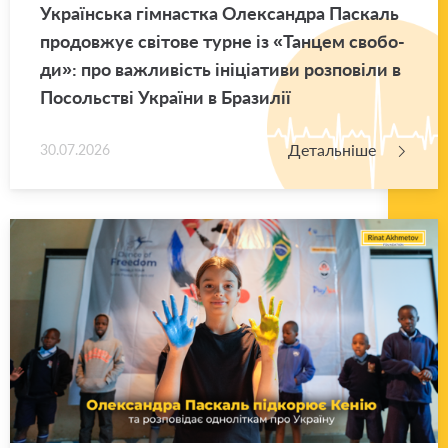
Укра­їн­ська гім­нас­тка Оле­ксан­дра Па­скаль
про­дов­жує сві­то­ве турне із «Тан­цем сво­бо­
ди»: про ва­жли­вість іні­ці­а­ти­ви роз­по­ві­ли в
По­соль­стві Укра­ї­ни в Бра­зи­лії
Детальніше
30.07.2026