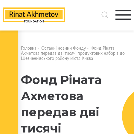
Головна
-
Останні новини Фонду
-
Фонд Ріната
Ахметова передав дві тисячі продуктових наборів до
Шевченківського району міста Києва
Фонд Ріната
Ахметова
передав дві
тисячі