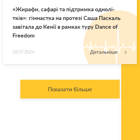
«Жи­ра­фи, са­фа­рі та під­трим­ка одно­лі­
тків»: гім­нас­тка на про­те­зі Саша Па­скаль
за­ві­та­ла до Кенії в рам­ках туру Dance of
Freedom
Детальніше
28.07.2026
Показати більше