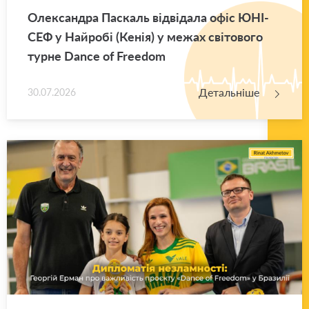
Оле­ксан­дра Па­скаль від­ві­да­ла офіс ЮНІ­
СЕФ у Най­ро­бі (Кенія) у межах сві­то­во­го
турне Dance of Freedom
Детальніше
30.07.2026