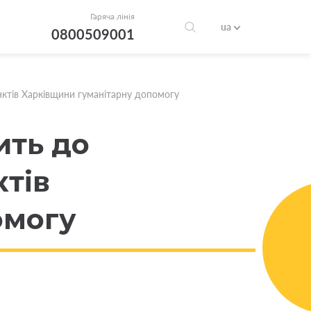
Гаряча лінія
ua
0800509001
нктів Харківщини гуманітарну допомогу
ить до
тів
омогу