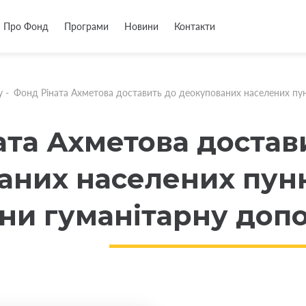
Про Фонд
Програми
Новини
Контакти
у
-
Фонд Ріната Ахметова доставить до деокупованих населених пу
ата Ахметова достав
аних населених пунк
ни гуманітарну доп