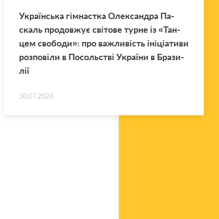
Укра­їн­ська гім­нас­тка Оле­ксан­дра Па­
скаль про­дов­жує сві­то­ве турне із «Тан­
цем сво­бо­ди»: про ва­жли­вість іні­ці­а­ти­ви
роз­по­ві­ли в По­соль­стві Укра­ї­ни в Бра­зи­
лії
30.07.2026