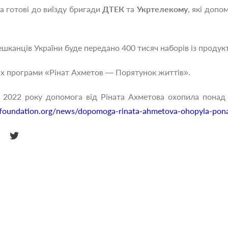
а готові до виїзду бригади
ДТЕК
та
Укртелекому
, які доп
шканців України буде передано 400 тисяч наборів із продук
х програми «Рінат Ахметов — Порятунок життів».
 2022 року допомога від Ріната Ахметова охопила понад
vfoundation.org/news/dopomoga-rinata-ahmetova-ohopyla-pona