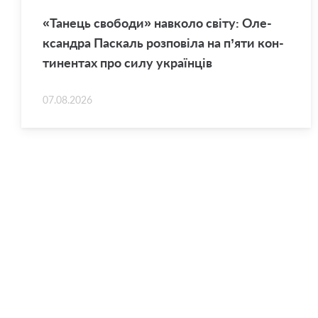
«Та­нець сво­бо­ди» нав­ко­ло світу: Оле­
ксан­дра Па­скаль роз­по­ві­ла на п’яти кон­
ти­нен­тах про силу укра­їн­ців
07.08.2026