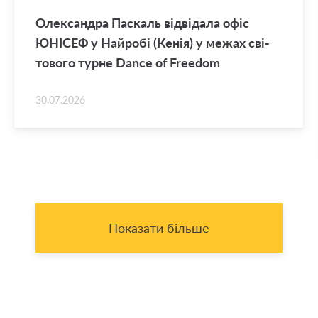
Оле­ксан­дра Па­скаль від­ві­да­ла офіс
ЮНІ­СЕФ у Най­ро­бі (Кенія) у межах сві­
то­во­го турне Dance of Freedom
30.07.2026
Показати більше