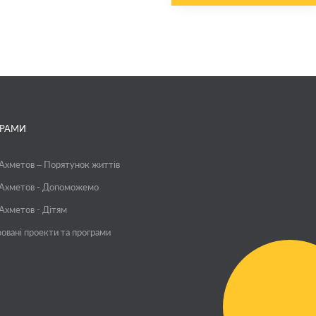
ГРАМИ
 Ахметов – Порятунок життів
 Ахметов - Допоможемо
 Ахметов - Дітям
зовані проекти та програми