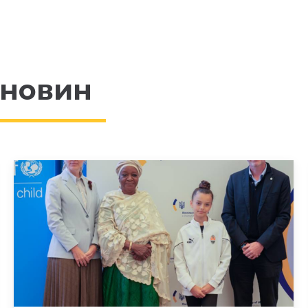
 новин