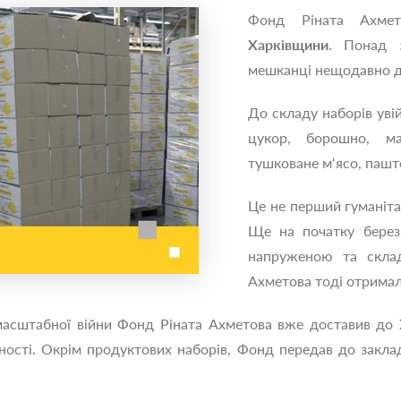
Фонд Ріната Ахмет
Харківщини
. Понад 
мешканці нещодавно де
До складу наборів уві
цукор, борошно, ма
тушковане м‘ясо, паште
Це не перший гуманіта
Ще на початку березн
напруженою та склад
Ахметова тоді отримал
асштабної війни Фонд Ріната Ахметова вже доставив до Ха
ості. Окрім продуктових наборів, Фонд передав до заклад