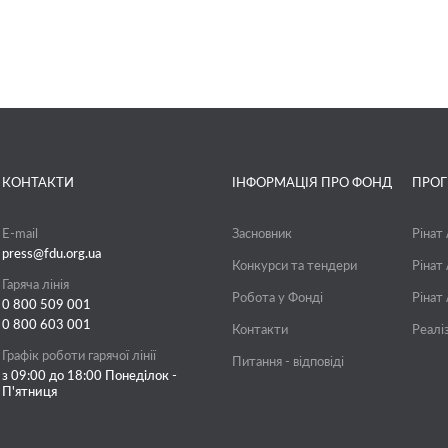
КОНТАКТИ
ІНФОРМАЦІЯ ПРО ФОНД
ПРО
E-mail
Засновник
Рінат
press@fdu.org.ua
Конкурси та тендери
Рінат
Гаряча лінія
Робота у Фонді
Рінат
0 800 509 001
0 800 603 001
Контакти
Реалі
Графік роботи гарячої лінії
Питання - відповіді
з 09:00 до 18:00 Понеділок -
П'ятниця