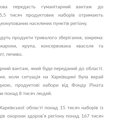
ова передасть гуманітарний вантаж до
5,5 тисяч продуктових наборів отримають
окупованих населених пунктів регіону.
йдуть продукти тривалого зберігання, зокрема:
карони, крупа, консервована квасоля та
т, печиво.
рний вантаж, який буде переданий до області.
я, коли ситуація на Харківщині була вкрай
ною, продуктові набори від Фонду Ріната
и понад 8 тисяч людей.
рківської області понад 15 тисяч наборів із
ів охорони здоров’я регіону понад 167 тисяч