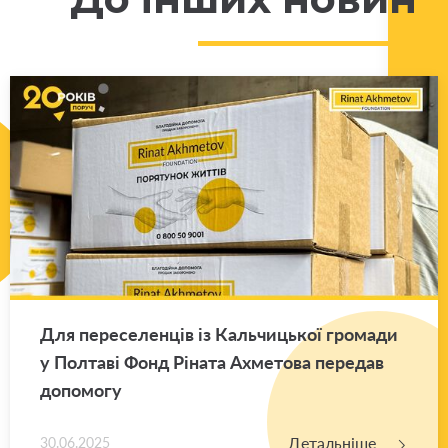
Для пе­ре­се­лен­ців із Каль­чи­цької гро­ма­ди
у Пол­та­ві Фонд Рі­на­та Ахме­то­ва пе­ре­дав
до­по­мо­гу
Детальніше
30.06.2025