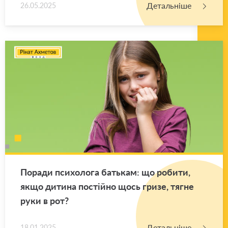
Детальніше
26.05.2025
По­ра­ди пси­хо­ло­га ба­тькам: що ро­би­ти,
якщо ди­ти­на по­стій­но щось гризе, тягне
руки в рот?
Детальніше
18.01.2025