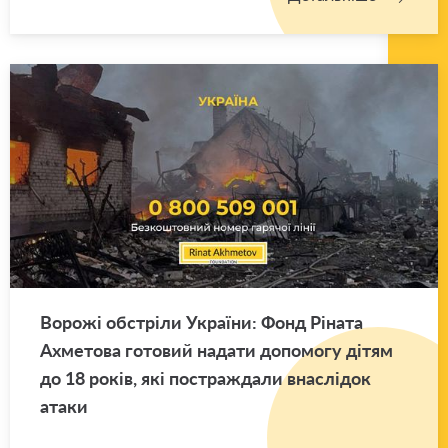
Во­ро­жі об­стрі­ли Укра­ї­ни: Фонд Рі­на­та
Ахме­то­ва го­то­вий на­да­ти до­по­мо­гу дітям
до 18 років, які по­стра­жда­ли вна­слі­док
атаки