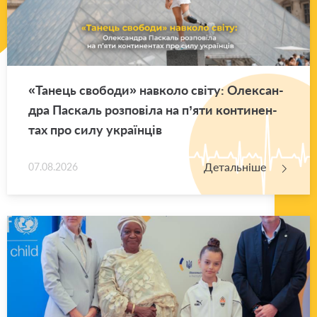
«Та­нець сво­бо­ди» нав­ко­ло світу: Оле­ксан­
дра Па­скаль роз­по­ві­ла на п’яти кон­ти­нен­
тах про силу укра­їн­ців
Детальніше
07.08.2026