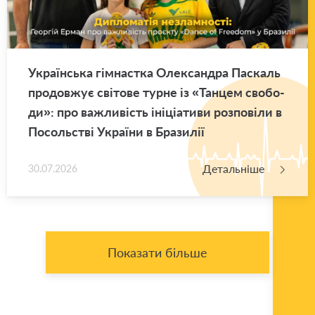
Укра­їн­ська гім­нас­тка Оле­ксан­дра Па­скаль
про­дов­жує сві­то­ве турне із «Тан­цем сво­бо­
ди»: про ва­жли­вість іні­ці­а­ти­ви роз­по­ві­ли в
По­соль­стві Укра­ї­ни в Бра­зи­лії
Детальніше
30.07.2026
Показати більше