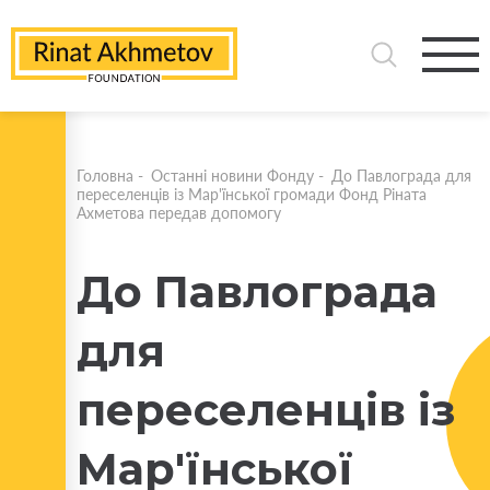
Головна
-
Останні новини Фонду
-
До Павлограда для
переселенців із Мар'їнської громади Фонд Ріната
Ахметова передав допомогу
До Павлограда
для
переселенців із
Мар'їнської