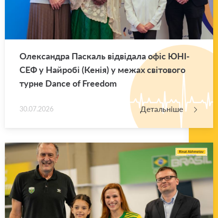
Оле­ксан­дра Па­скаль від­ві­да­ла офіс ЮНІ­
СЕФ у Най­ро­бі (Кенія) у межах сві­то­во­го
турне Dance of Freedom
Детальніше
30.07.2026