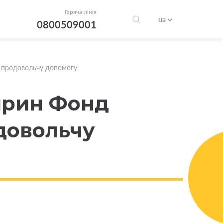
Гаряча лінія
ua
0800509001
в продовольчу допомогу
гирин Фонд
довольчу