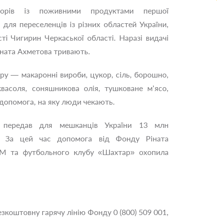
борів із поживними продуктами першої
 для переселенців із різних областей України,
сті Чигирин Черкаської області. Наразі видачі
ната Ахметова тривають.
ру — макаронні вироби, цукор, сіль, борошно,
квасоля, соняшникова олія, тушковане м‘ясо,
 допомога, на яку люди чекають.
передав для мешканців України 13 млн
в. За цей час допомога від Фонду Ріната
SCM та футбольного клубу «Шахтар» охопила
коштовну гарячу лінію Фонду 0 (800) 509 001,