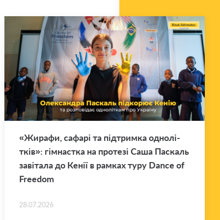
«Жи­ра­фи, са­фа­рі та під­трим­ка одно­лі­
тків»: гім­нас­тка на про­те­зі Саша Па­скаль
за­ві­та­ла до Кенії в рам­ках туру Dance of
Freedom
28.07.2026