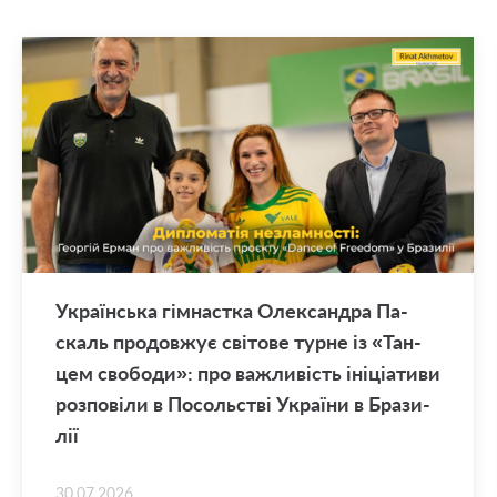
Укра­їн­ська гім­нас­тка Оле­ксан­дра Па­
скаль про­дов­жує сві­то­ве турне із «Тан­
цем сво­бо­ди»: про ва­жли­вість іні­ці­а­ти­ви
роз­по­ві­ли в По­соль­стві Укра­ї­ни в Бра­зи­
лії
30.07.2026