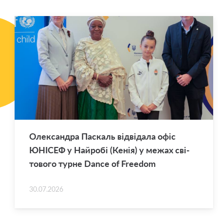
Оле­ксан­дра Па­скаль від­ві­да­ла офіс
ЮНІ­СЕФ у Най­ро­бі (Кенія) у межах сві­
то­во­го турне Dance of Freedom
30.07.2026