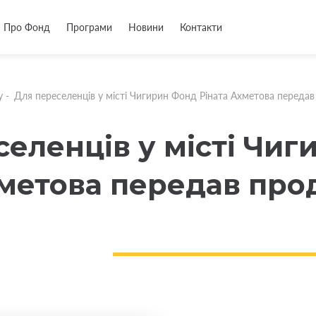
Про Фонд
Програми
Новини
Контакти
у
-
Для переселенців у місті Чигирин Фонд Ріната Ахметова переда
селенців у місті Чи
хметова передав про