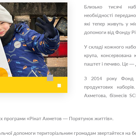
Близько тисячі на
необхідності передано
які тепер живуть у мі
допомоги від Фонду Рі
У складі кожного набо
крупа, консервована 
паштет і печиво. Це —
З 2014 року Фонд 
продуктових наборі
Ахметова, бізнесів 
х програми «Рінат Ахметов — Порятунок життів».
льчої допомоги територіальним громадам звертайтеся на без