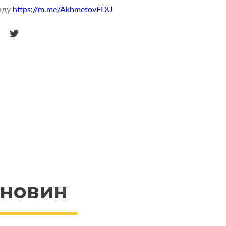
нду
https://m.me/AkhmetovFDU
 новин