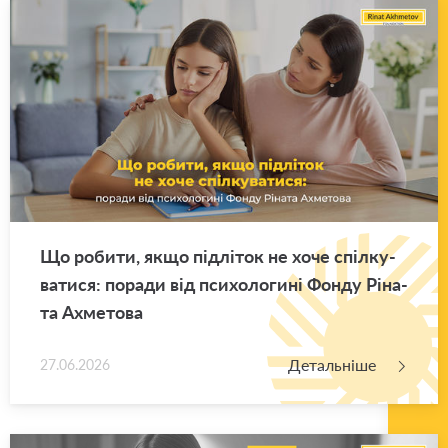
Що ро­би­ти, якщо під­лі­ток не хоче спіл­ку­
ва­ти­ся: по­ра­ди від пси­хо­ло­ги­ні Фонду Рі­на­
та Ахме­то­ва
Детальніше
27.06.2026