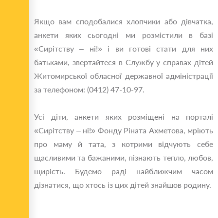
Якщо вам сподобалися хлопчики або дівчатка,
анкети яких сьогодні ми розмістили в базі
«Сирітству – ні!» і ви готові стати для них
батьками, звертайтеся в Службу у справах дітей
Житомирської обласної державної адміністрації
за телефоном: (0412) 47-10-97.
Усі діти, анкети яких розміщені на порталі
«Сирітству – ні!» Фонду Ріната Ахметова, мріють
про маму й тата, з котрими відчують себе
щасливими та бажаними, пізнають тепло, любов,
щирість. Будемо раді найближчим часом
дізнатися, що хтось із цих дітей знайшов родину.