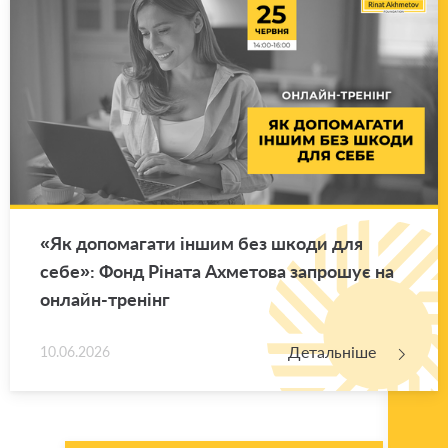
«Як до­по­ма­га­ти іншим без шкоди для
себе»: Фонд Рі­на­та Ахме­то­ва за­про­шує на
он­лайн-тре­нінг
Детальніше
10.06.2026