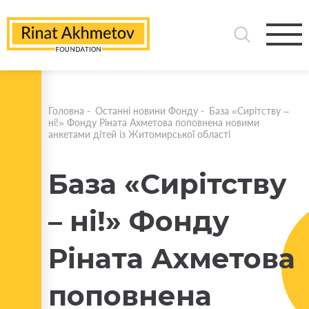
Головна
-
Останні новини Фонду
-
База «Сирітству –
ні!» Фонду Ріната Ахметова поповнена новими
анкетами дітей із Житомирської області
База «Сирітству
– ні!» Фонду
Ріната Ахметова
поповнена