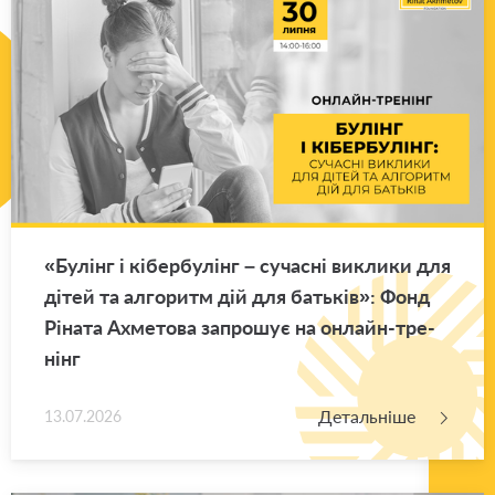
«Бу­лінг і кі­бер­бу­лінг – су­ча­сні ви­кли­ки для
дітей та ал­го­ритм дій для ба­тьків»: Фонд
Рі­на­та Ахме­то­ва за­про­шує на он­лайн-тре­
нінг
Детальніше
13.07.2026