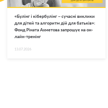
«Бу­лінг і кі­бер­бу­лінг – су­ча­сні ви­кли­ки
для дітей та ал­го­ритм дій для ба­тьків»:
Фонд Рі­на­та Ахме­то­ва за­про­шує на он­
лайн-тре­нінг
13.07.2026