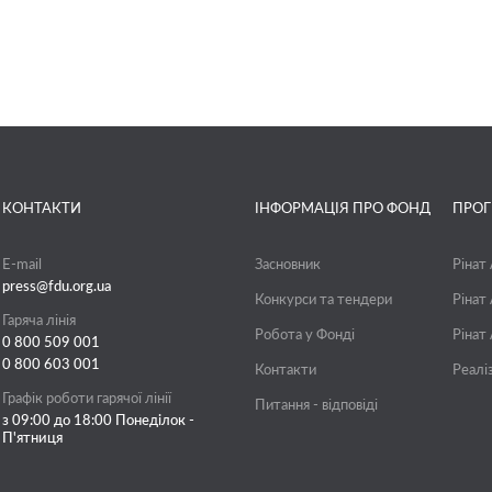
КОНТАКТИ
ІНФОРМАЦІЯ ПРО ФОНД
ПРО
E-mail
Засновник
Рінат
press@fdu.org.ua
Конкурси та тендери
Рінат
Гаряча лінія
Робота у Фонді
Рінат
0 800 509 001
0 800 603 001
Контакти
Реалі
Графік роботи гарячої лінії
Питання - відповіді
з 09:00 до 18:00 Понеділок -
П'ятниця