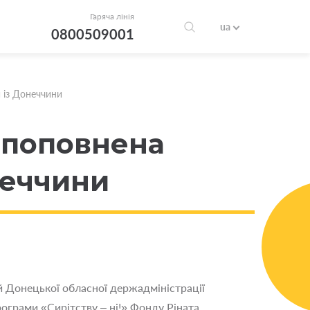
Гаряча лінія
ua
0800509001
й із Донеччини
» поповнена
неччини
й Донецької обласної держадміністрації
рограми «Сирітству – ні!» Фонду Ріната