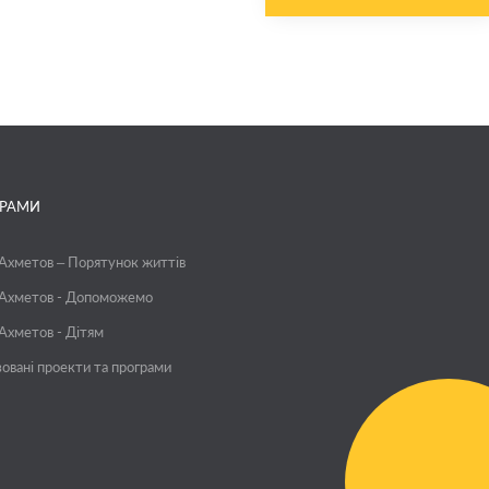
ГРАМИ
 Ахметов – Порятунок життів
 Ахметов - Допоможемо
 Ахметов - Дітям
зовані проекти та програми