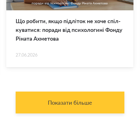
Що ро­би­ти, якщо під­лі­ток не хоче спіл­
ку­ва­ти­ся: по­ра­ди від пси­хо­ло­ги­ні Фонду
Рі­на­та Ахме­то­ва
27.06.2026
Показати більше