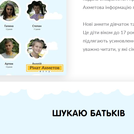
Ахметова інформацію п
Нові анкети дівчаток т
Це діти віком до 17 рок
підлягають усиновлен
уважно читати, у які с