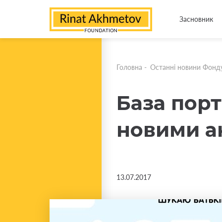
Засновник
Головна
-
Останні новини Фонд
База порт
новими а
13.07.2017