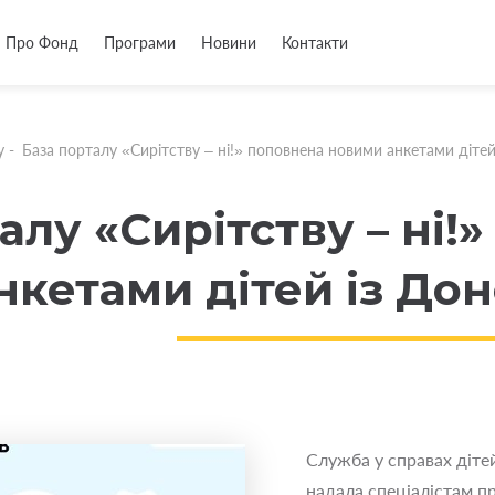
Про Фонд
Програми
Новини
Контакти
у
-
База порталу «Сирітству – ні!» поповнена новими анкетами діте
алу «Сирітству – ні!
нкетами дітей із До
Служба у справах діте
надала спеціалістам п