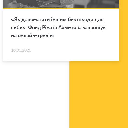
«Як до­по­ма­га­ти іншим без шкоди для
себе»: Фонд Рі­на­та Ахме­то­ва за­про­шує
на он­лайн-тре­нінг
10.06.2026