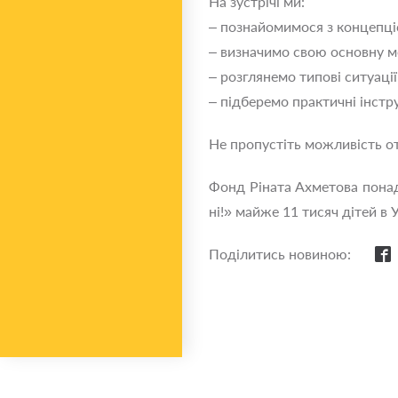
На зустрічі ми:
– познайомимося з концепціє
– визначимо свою основну м
– розглянемо типові ситуації
– підберемо практичні інстр
Не пропустіть можливість о
Фонд Ріната Ахметова понад
ні!» майже 11 тисяч дітей в 
Поділитись новиною: