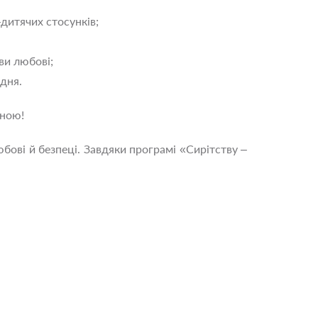
дитячих стосунків;
ови любові;
дня.
иною!
ові й безпеці. Завдяки програмі «Сирітству –