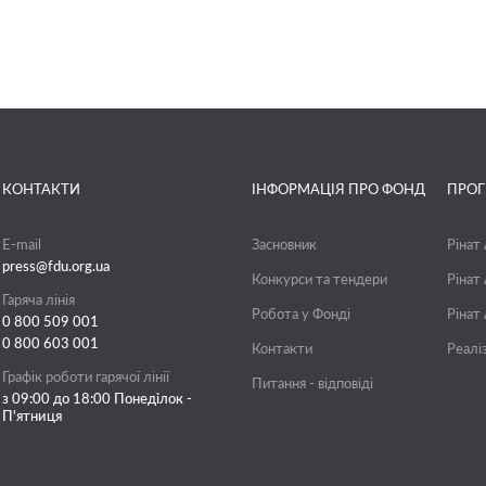
КОНТАКТИ
ІНФОРМАЦІЯ ПРО ФОНД
ПРО
E-mail
Засновник
Рінат
press@fdu.org.ua
Конкурси та тендери
Рінат
Гаряча лінія
Робота у Фонді
Рінат
0 800 509 001
0 800 603 001
Контакти
Реалі
Графік роботи гарячої лінії
Питання - відповіді
з 09:00 до 18:00 Понеділок -
П'ятниця