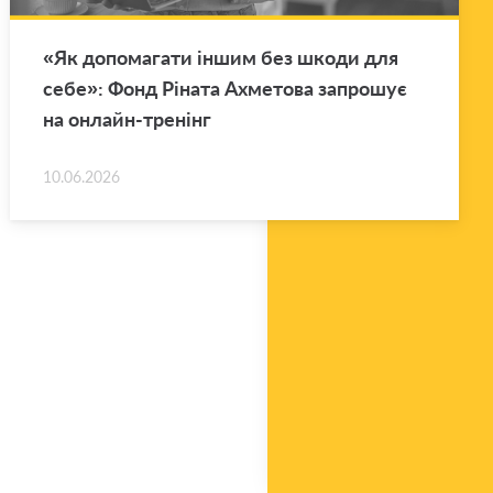
«Як до­по­ма­га­ти іншим без шкоди для
себе»: Фонд Рі­на­та Ахме­то­ва за­про­шує
на он­лайн-тре­нінг
10.06.2026