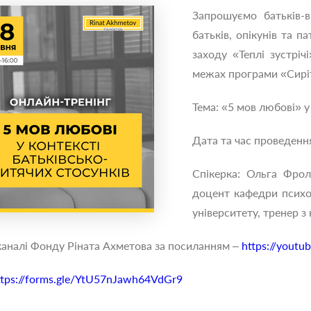
Запрошуємо батьків-в
батьків, опікунів та 
заходу «Теплі зустріч
межах програми «Сирітс
Тема: «5 мов любові» у
Дата та час проведення
Спікерка: Ольга Фрол
доцент кафедри психо
університету, тренер з
каналі Фонду Ріната Ахметова за посиланням –
https://youtu
ttps://forms.gle/YtU57nJawh64VdGr9