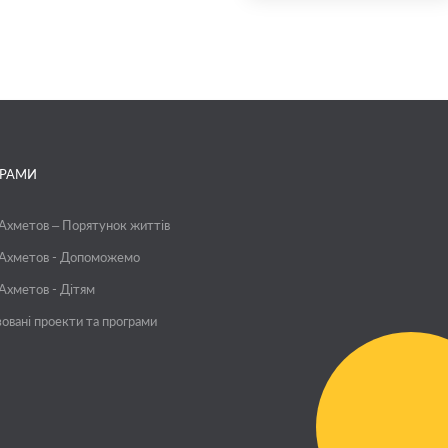
ГРАМИ
 Ахметов – Порятунок життів
 Ахметов - Допоможемо
 Ахметов - Дітям
зовані проекти та програми