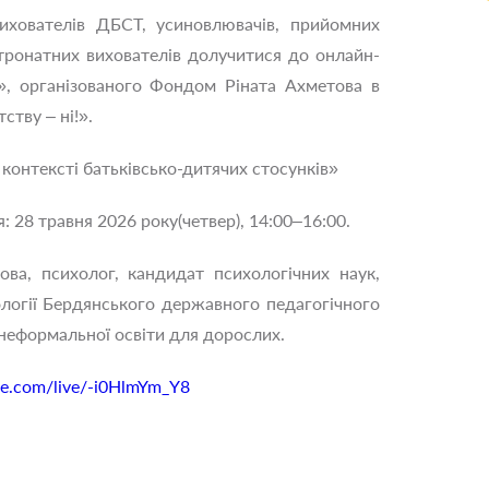
ихователів ДБСТ, усиновлювачів, прийомних
патронатних вихователів долучитися до онлайн-
і», організованого Фондом Ріната Ахметова в
тву – ні!».
 контексті батьківсько-дитячих стосунків»
: 28 травня 2026 року(четвер), 14:00–16:00.
ова, психолог, кандидат психологічних наук,
логії Бердянського державного педагогічного
 неформальної освіти для дорослих.
be.com/live/-i0HlmYm_Y8