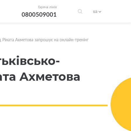
Гаряча лінія
ua
0800509001
д Ріната Ахметова запрошує на онлайн-тренінг
тьківсько-
ата Ахметова