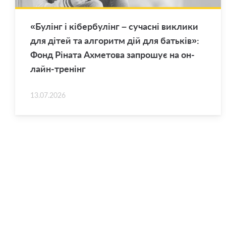
«Бу­лінг і кі­бер­бу­лінг – су­ча­сні ви­кли­ки
для дітей та ал­го­ритм дій для ба­тьків»:
Фонд Рі­на­та Ахме­то­ва за­про­шує на он­
лайн-тре­нінг
13.07.2026