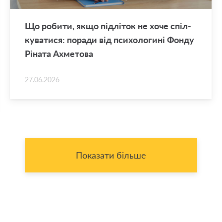
Що ро­би­ти, якщо під­лі­ток не хоче спіл­
ку­ва­ти­ся: по­ра­ди від пси­хо­ло­ги­ні Фонду
Рі­на­та Ахме­то­ва
27.06.2026
Показати більше