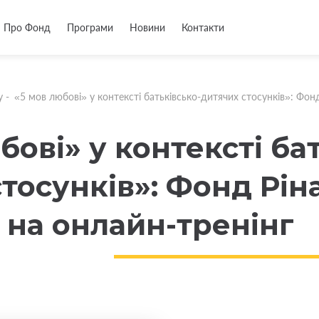
Про Фонд
Програми
Новини
Контакти
у
-
«5 мов любові» у контексті батьківсько-дитячих стосунків»: Фон
бові» у контексті ба
тосунків»: Фонд Рін
 на онлайн-тренінг