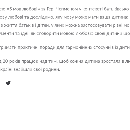
ю «5 мов любові» за Ґері Чепменом у контексті батьківсько-
ову любові та дослідимо, яку мову може мати ваша дитина;
 з життя батьків і дітей, у яких можна застосовувати різні м
ументи та ідеї, як «говорити мовою любові» своєї дитини що
тримати практичні поради для гармонійних стосунків із дит
 20 років працює над тим, щоб кожна дитина зростала в люб
Україні знайшли свої родини.