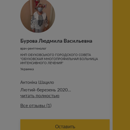
Добавить историю
Бурова Людмила Васильевна
Отправить
врач-рентгенолог
КНП ОБУХОВСЬКОГО ГОРОДСКОГО СОВЕТА
"ОБУХОВСКАЯ МНОГОПРОФИЛЬНАЯ БОЛЬНИЦА
ознакомлен с публичными
ИНТЕНСИВНОГО ЛЕЧЕНИЯ"
условиями проекта
Украинка
Антоніна Шацило
Лютий-березень 2020...
читать полностью
Все отзывы (1)
ИМЯ (АВТОРА ОТЗЫВА)
Оставить