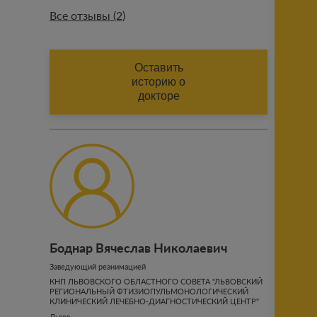
Все отзывы (2)
ИМЯ (АВТОРА ОТЗЫВА)
Оставить
историю о
докторе
ФАМИЛИЯ (АВТОРА ОТЗЫВА)
Добавить историю
Боднар Вячеслав Николаевич
Отправить
Заведующий реанимацией
КНП ЛЬВОВСКОГО ОБЛАСТНОГО СОВЕТА "ЛЬВОВСКИЙ
РЕГИОНАЛЬНЫЙ ФТИЗИОПУЛЬМОНОЛОГИЧЕСКИЙ
ознакомлен с публичными
КЛИНИЧЕСКИЙ ЛЕЧЕБНО-ДИАГНОСТИЧЕСКИЙ ЦЕНТР"
условиями проекта
Львов