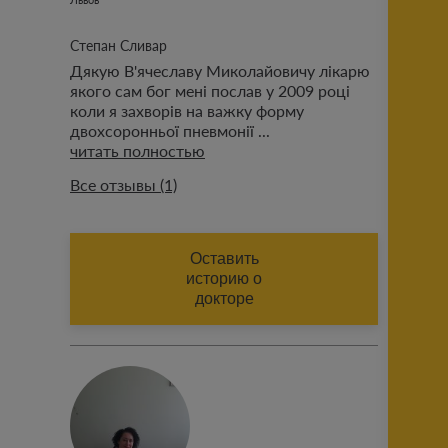
Степан Сливар
Дякую В'ячеславу Миколайовичу лікарю
якого сам бог мені послав у 2009 році
коли я захворів на важку форму
двохсоронньої пневмонії ...
читать полностью
Все отзывы (1)
ИМЯ (АВТОРА ОТЗЫВА)
Оставить
историю о
докторе
ФАМИЛИЯ (АВТОРА ОТЗЫВА)
Добавить историю