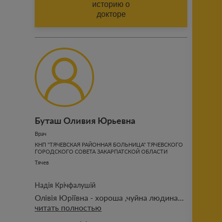
историю о
докторе
ФАМИЛИЯ (АВТОРА ОТЗЫВА)
Добавить историю
Буташ Оливия Юрьевна
Отправить
Врач
КНП "ТЯЧЕВСКАЯ РАЙОННАЯ БОЛЬНИЦА" ТЯЧЕВСКОГО
ГОРОДСКОГО СОВЕТА ЗАКАРПАТСКОЙ ОБЛАСТИ
ознакомлен с публичными
условиями проекта
Тячев
Надія Крічфалушій
Олівія Юріївна - хороша ,чуйна людина...
читать полностью