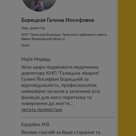
Борецкая Галина Иосифовна
Отправить
Мед. директор
КНП "Галичская больница" Галичского районного совета
Ивано-Франковской области
ознакомлен с публичными
условиями проекта
Галич
Марія Медвідь
Хочу щиро подякувати медичному
директору КНП "Галицька лікарня"
Галині Йосифівні Борецькій за
відповідальність, професіоналізм,
неймовірні зусилля в залученні усіх
фахівців для мого порятунку та
повернення до життя...
читать полностью
Бурдейна М.В.
Велике спасибі за Ваші старання та