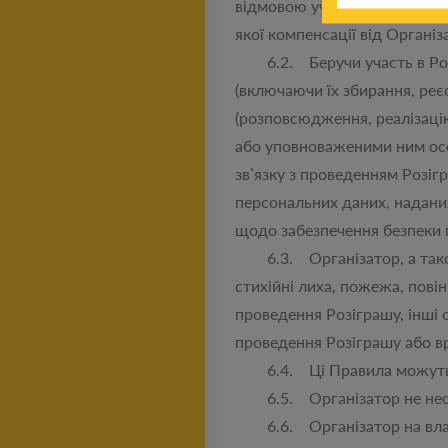
відмовою учасника від участ
якої компенсації від Організ
6.2. Беручи участь в Розі
(включаючи їх збирання, реє
(розповсюдження, реалізацію
або уповноваженими ним осо
зв’язку з проведенням Розіг
персональних даних, надани
щодо забезпечення безпеки 
6.3. Організатор, а також 
стихійні лиха, пожежа, повін
проведення Розіграшу, інші 
проведення Розіграшу або в
6.4. Ці Правила можуть бу
6.5. Організатор не несе 
6.6. Організатор на власни