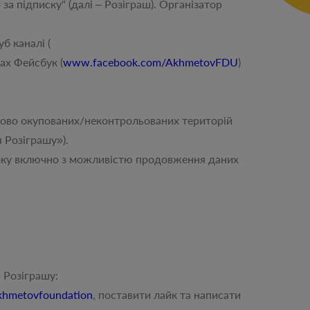
підписку" (далі – Розіграш). Організатор
б каналі (
ах Фейсбук (
www.facebook.com/AkhmetovFDU
)
ово окупованих/неконтрольованих територій
я Розіграшу»).
оку включно з можливістю продовження даних
 Розіграшу:
hmetovfoundation
, поставити лайк та написати