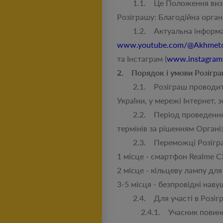
1.1. Це Положення визначає
Розіграшу: Благодійна орган
1.2. Актуальна інформація 
www.youtube.com/@Akhmeto
та Інстаграм (
www.instagram
2. Порядок і умови Розігра
2.1. Розіграш проводиться
України, у мережі Інтернет, 
2.2. Період проведення Ро
термінів за рішенням Органі
2.3. Переможці Розіграш
1 місце - смартфон Realme C
2 місце - кільцеву лампу для
3-5 місця - безпровідні наву
2.4. Для участі в Розіграш
2.4.1. Учасник повинен 