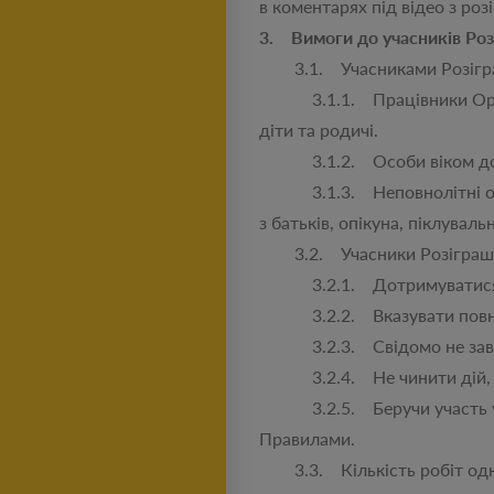
в коментарях під відео з роз
3. Вимоги до учасників Роз
3.1. Учасниками Розіграшу
3.1.1. Працівники Організа
діти та родичі.
3.1.2. Особи віком до 14 
3.1.3. Неповнолітні особи 
з батьків, опікуна, піклувальн
3.2. Учасники Розіграшу пі
3.2.1. Дотримуватися вим
3.2.2. Вказувати повні, ко
3.2.3. Свідомо не завдава
3.2.4. Не чинити дій, що с
3.2.5. Беручи участь у Ро
Правилами.
3.3. Кількість робіт одно