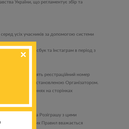
ства України, що регламентує збір та
серед усіх учасників за допомогою системи
ежах Ютуб, Фейсбук та Інстаграм в період з
ь особу та містять реєстраційний номер
даних за формою, встановленою Організатором.
стих повідомленнях на сторінках
у згоду учасника Розіграшу з цими
h
ного виконання цих Правил вважається