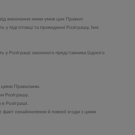
ід виконання ними умов цих Правил:
у підготовці та проведенні Розіграшу, їхні
ь у Розіграші законного представника (одного
з цими Правилами.
м Розіграшу.
в Розіграші.
факт ознайомлення й повної згоди з цими