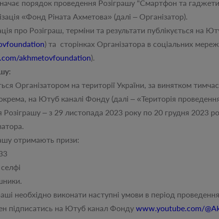
 порядок проведення Розіграшу "Смартфон та гаджети за 
ізація «Фонд Ріната Ахметова» (далі – Організатор).
про Розіграш, терміни та результати публікується на Юту
vfoundation
) та сторінках Організатора в соціальних мереж
.com/akhmetovfoundation
).
шу:
 Організатором на території України, за винятком тимчас
зокрема, на Ютуб каналі Фонду (далі – «Територія проведенн
зіграшу – з 29 листопада 2023 року по 20 грудня 2023 р
затора.
у отримають призи:
33
 селфі
шники.
і необхідно виконати наступні умови в період проведення
підписатись на Ютуб канал Фонду
www.youtube.com/@Ak