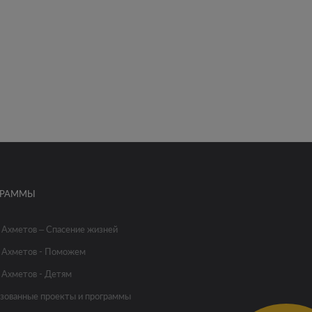
ГРАММЫ
 Ахметов – Спасение жизней
 Ахметов - Поможем
 Ахметов - Детям
зованные проекты и программы