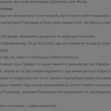
ігршем, як і коли ви вперше дізнались про Фонд.
іграшу:
 не визнаються та не можуть бути такі особи незалежно в
тора Розіграшу й будь-яких інших осіб, які беруть участь 
років, обмежено дієздатні та недієздатні особи.
віком від 14 до 18 років, що не отримали згоди на участ
ика).
д час участі у Розіграші зобов’язуються:
ог цих Правил та норм чинного законодавства України.
ректні та достовірні відомості, що вимагаються згідно 
ти незручностей та не чинити перешкод іншим учасника
тавлять під сумнів правомірність участі такого учасника 
зіграші, учасник Розіграшу погоджується та підтверджує 
го учасника – один коментар.