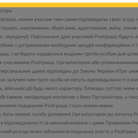
і в Розіграші та отримання подарунка Розіграшу, при цьому 
атора.
граші, кожен учасник тим самим підтверджує свою згоду н
страцію, накопичення, зберігання, адаптування, зміну, поно
, передачу)). Персональні дані учасників Розіграшу будут
бами з дотриманням необхідних заходів конфіденційності і
рашу, і не будуть надаватися жодним третім особам для цілей
х учасниками Розіграшу, Організатором або уповноваженим
персональних даних відповідно до Закону України «Про зах
залучені ним треті особи не несуть відповідальності в раз
ь, військові дії будь-якого характеру, блокади, суттєві зміни
обставини, непідвладні контролю з боку Організатора, а тако
ручення подарунків Розіграшу стало неможливим.
ти змінені та/або доповнені Організатором до початку Ро
відповідальності за неознайомлення з цими Правилами Ро
й розсуд може заборонити подальшу участь у Розіграші бу