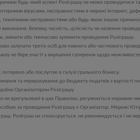
чини будь-який аспект Розіграшу не може проводитися так
ютерними вірусами, несправностями в мережі Інтернет, деф
, технічними несправностями або будь-якою іншою причино
 виконання, безпеку, чесність, цілісність чи належне прове
и, змінити або тимчасово зупинити проведення Розіграшу.
 залучати третіх осіб для повного або часткового провед
 не бере участі у вирішенні суперечок щодо можливостей у
тереєю або послугою в галузі грального бізнесу.
ння та перерахування до бюджету податків з вартості под
країни Організатором Розіграшу.
е врегульовані в цих Правилах, регулюються нормами чин
ою за проведення Розіграшу є Організатор. Мережі Ютуб,
іграш. Розіграш не спонсорується, не рекомендується і не ке