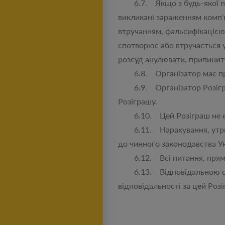
6.7. Якщо з будь-якої при
викликані зараженням комп'
втручанням, фальсифікацією
спотворює або втручається у
розсуд анулювати, припинит
6.8. Організатор має право
6.9. Організатор Розіграшу
Розіграшу.
6.10. Цей Розіграш не є ло
6.11. Нарахування, утрима
до чинного законодавства У
6.12. Всі питання, прямо н
6.13. Відповідальною особ
відповідальності за цей Роз