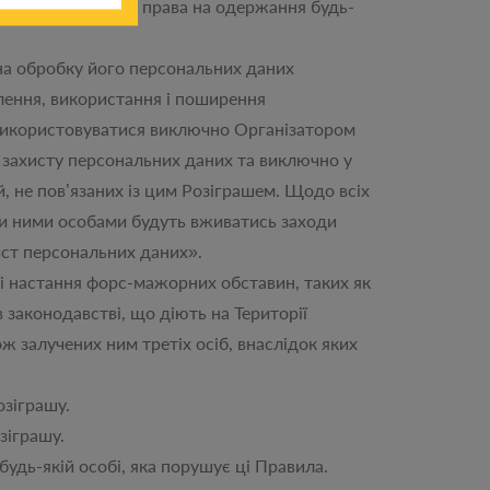
така особа не має права на одержання будь-
а обробку його персональних даних
влення, використання і поширення
ь використовуватися виключно Організатором
 захисту персональних даних та виключно у
, не пов’язаних із цим Розіграшем. Щодо всіх
и ними особами будуть вживатись заходи
ист персональних даних».
і настання форс-мажорних обставин, таких як
 в законодавстві, що діють на Території
ж залучених ним третіх осіб, внаслідок яких
зіграшу.
зіграшу.
дь-якій особі, яка порушує ці Правила.