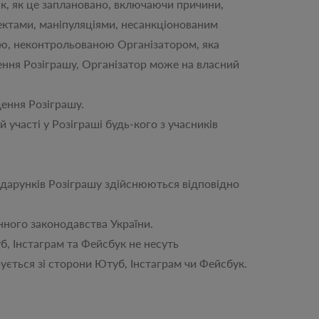
, як це заплановано, включаючи причини,
ектами, маніпуляціями, несанкціонованим
ю, неконтрольованою Організатором, яка
дення Розіграшу, Організатор може на власний
ення Розіграшу.
часті у Розіграші будь-кого з учасників
арунків Розіграшу здійснюються відповідно
ного законодавства України.
 Інстаграм та Фейсбук не несуть
рується зі сторони Ютуб, Інстаграм чи Фейсбук.