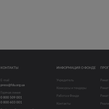
КОНТАКТЫ
ИНФОРМАЦИЯ О ФОНДЕ
ПРО
E-mail
Учредитель
Ринат
press@fdu.org.ua
Конкурсы и тендеры
Ринат
Горячая линия
Работа в Фонде
Ринат
0 800 509 001
0 800 603 001
Контакты
Реали