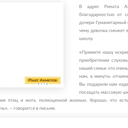
В адрес Рината Ах
благодарностью от с
дочери Гуманитарный 
чему девочка сможет 
школу.
«Примите нашу искре
приобретении слухов
нашей семьи это очень
нам, в минуты отчаян
Вы подарили нам над
посещать массовую шк
ние птиц и жить полноценной жизнью. Хорошо, что ест
ь», – говорится в письме.