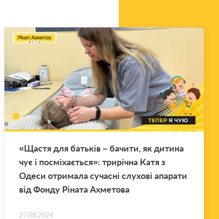
«Щастя для батьків – ба­чи­ти, як ди­ти­на
чує і посміхається»: трирічна Катя з
Одеси от­ри­ма­ла су­часні слу­хові апа­ра­ти
від Фонду Ріната Ах­ме­то­ва
27.08.2024