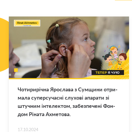
Чо­ти­рирічна Яро­сла­ва з Сум­щи­ни от­ри­
ма­ла су­пер­су­часні слу­хові апа­ра­ти зі
штуч­ним інте­лек­том, за­без­пе­чені Фон­
дом Ріната Ах­ме­то­ва.
17.10.2024