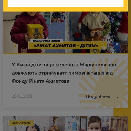
У Києві діти-пе­ре­се­ленці з Маріуполя про­
до­в­жу­ють от­ри­му­ва­ти зимові вітання від
Фонду Ріната Ах­ме­то­ва
Подробнее
28.01.2024