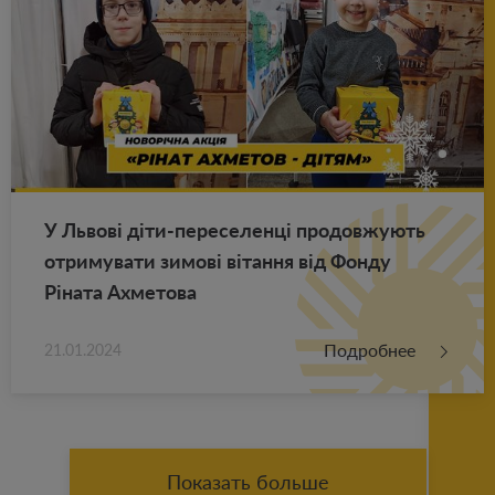
У Львові діти-пе­ре­се­ленці про­до­в­жу­ють
от­ри­му­ва­ти зимові вітання від Фонду
Ріната Ах­ме­то­ва
Подробнее
21.01.2024
Показать больше