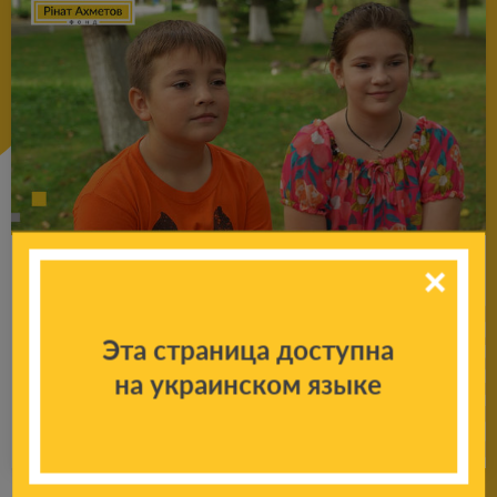
«Тут є все для того, щоб діти оду­жу­ва­ли»:
важ­ко­по­ра­нені брат і сест­ра із Бо­ро­дян­ки
прой­шли курс реабілітації від Фонду
Эта страница доступна
Ріната Ах­ме­то­ва
на украинском языке
Подробнее
25.09.2024