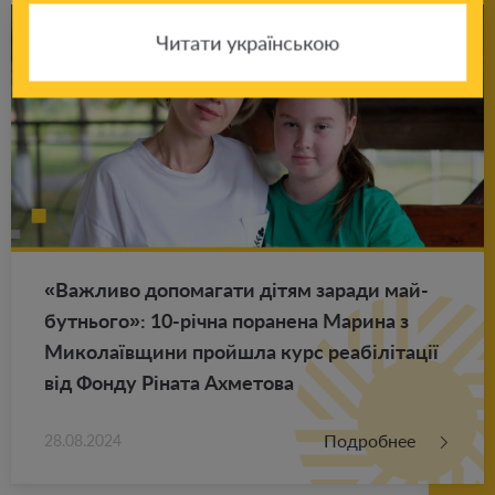
Читати українською
«Важ­ли­во до­по­ма­га­ти дітям за­ра­ди май­
бут­ньо­го»: 10-річна по­ра­не­на Ма­ри­на з
Ми­ко­лаївщини прой­ш­ла курс реабілітації
від Фонду Ріната Ах­ме­то­ва
Подробнее
28.08.2024