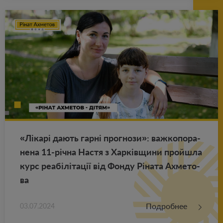
«Лікарі дають гарні про­гно­зи»: важ­ко­по­ра­
не­на 11-річна Настя з Харківщини прой­ш­ла
курс реабілітації від Фонду Ріната Ах­ме­то­
ва
Подробнее
03.07.2024