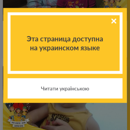
Здо­ро­вое серд­це для ма­лень­кой Лены
Эта страница доступна
Подробнее
на украинском языке
16.11.2020
Читати українською