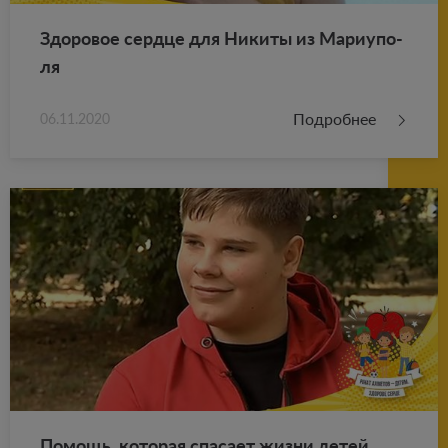
Здо­ро­вое серд­це для Ни­ки­ты из Ма­ри­у­по­
ля
Подробнее
06.11.2020
По­мощь, ко­то­рая спа­са­ет жизни детей