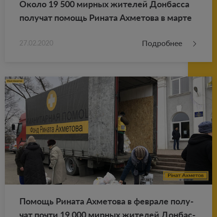
Около 19 500 мир­ных жи­те­лей Дон­бас­са
по­лу­чат по­мощь Ри­на­та Ах­ме­то­ва в марте
Подробнее
27.02.2020
По­мощь Ри­на­та Ах­ме­то­ва в фев­ра­ле по­лу­
чат почти 19 000 мир­ных жи­те­лей Дон­бас­