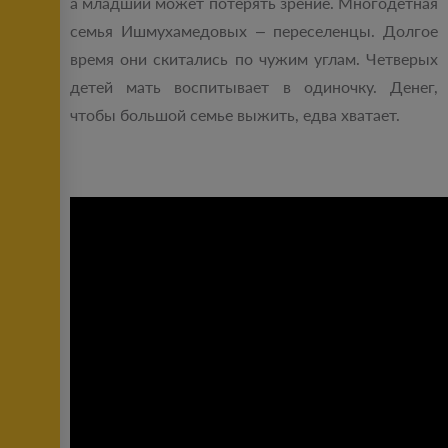
а младший может потерять зрение. Многодетная
семья Ишмухамедовых – переселенцы. Долгое
время они скитались по чужим углам. Четверых
детей мать воспитывает в одиночку. Денег,
чтобы большой семье выжить, едва хватает.