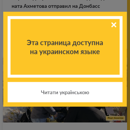
на­та Ах­ме­то­ва от­пра­вил на Дон­басс
первую ав­то­ко­лон­ну с гу­ма­ни­тар­ной по­мо­
щью
Подробнее
22.08.2020
Эта страница доступна
на украинском языке
Читати українською